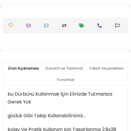
Ürün Açıklaması
Garanti ve Teslimat
Taksit Seçenekleri
Yorumlar
bu Dürbünü Kullanmak İçi̇n Eli̇ni̇zde Tutmaniza
Gerek Yok
gözlük Gi̇bi̇ Takip Kullanabi̇li̇rsi̇ni̇z...
kolay Ve Pratik Kullanım Için Tasarlanmış 2.8x28