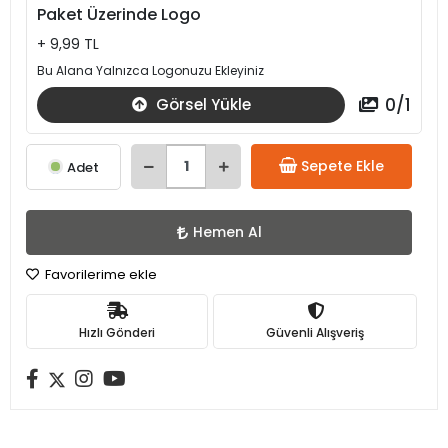
Paket Üzerinde Logo
+ 9,99 TL
Bu Alana Yalnızca Logonuzu Ekleyiniz
0
/
1
Görsel Yükle
Sepete Ekle
Adet
Hemen Al
Favorilerime ekle
Hızlı Gönderi
Güvenli Alışveriş