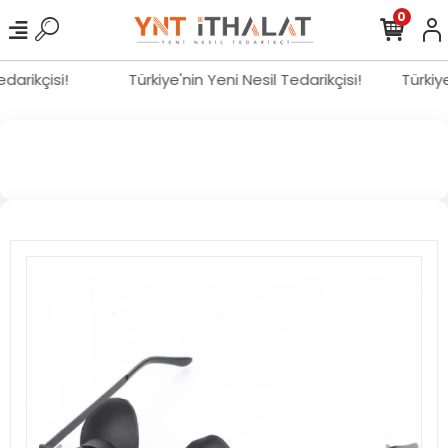
0
Tedarikçisi!
Türkiye'nin Yeni Nesil Tedarikçisi!
Türki