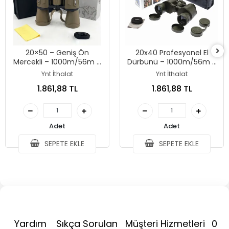
20×50 – Geniş Ön
20x40 Profesyonel El
Mercekli – 1000m/56m El
Dürbünü – 1000m/56m –
Dürbünü – Çöl Rengi
Yeşil
Ynt İthalat
Ynt İthalat
1.861,88 TL
1.861,88 TL
Adet
Adet
SEPETE EKLE
SEPETE EKLE
Yardım
Sıkça Sorulan
Müşteri Hizmetleri
0