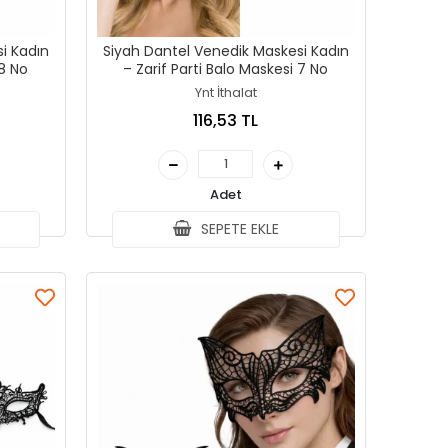
i Kadın
Siyah Dantel Venedik Maskesi Kadın
esi 8 No
– Zarif Parti Balo Maskesi 7 No
Ynt İthalat
116,53 TL
Adet
SEPETE EKLE