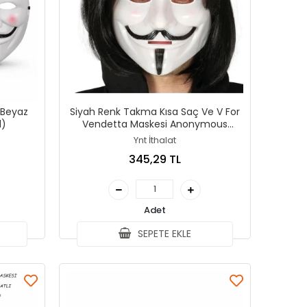
 Beyaz
Siyah Renk Takma Kısa Saç Ve V For
l)
Vendetta Maskesi Anonymous
Maskesi
Ynt İthalat
345,29 TL
Adet
SEPETE EKLE