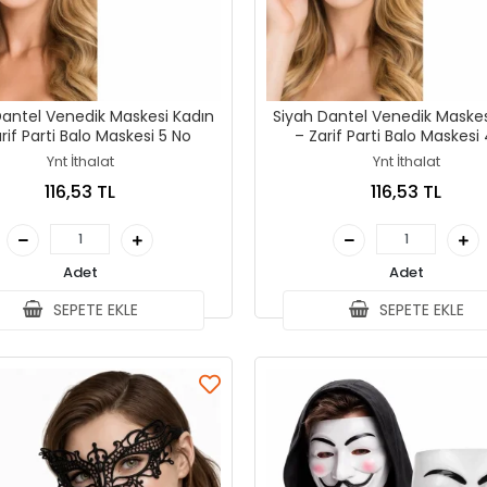
Dantel Venedik Maskesi Kadın
Siyah Dantel Venedik Maskes
– Zarif Parti Balo Maskesi 5 No
– Zarif Parti Balo Mask
Ynt İthalat
Ynt İthalat
116,53 TL
116,53 TL
Adet
Adet
SEPETE EKLE
SEPETE EKLE