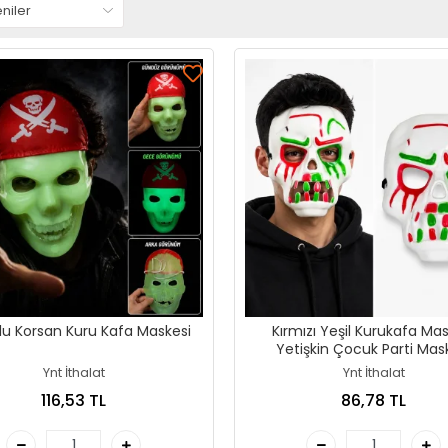
lu Korsan Kuru Kafa Maskesi
Kırmızı Yeşil Kurukafa Ma
Yetişkin Çocuk Parti Mas
Ynt İthalat
Ynt İthalat
116,53 TL
86,78 TL