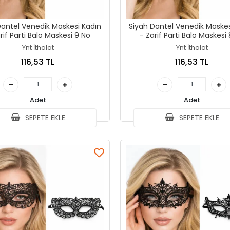
Dantel Venedik Maskesi Kadın
Siyah Dantel Venedik Maskes
– Zarif Parti Balo Maskesi 9 No
– Zarif Parti Balo Mask
Ynt İthalat
Ynt İthalat
116,53 TL
116,53 TL
Adet
Adet
SEPETE EKLE
SEPETE EKLE