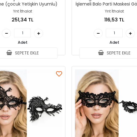
Eskitme (çocuk Yetişkin Uyumlu)
İşlemeli Balo Parti Maskesi G
Ynt İthalat
Ynt İthalat
251,34 TL
116,53 TL
Adet
Adet
SEPETE EKLE
SEPETE EKLE