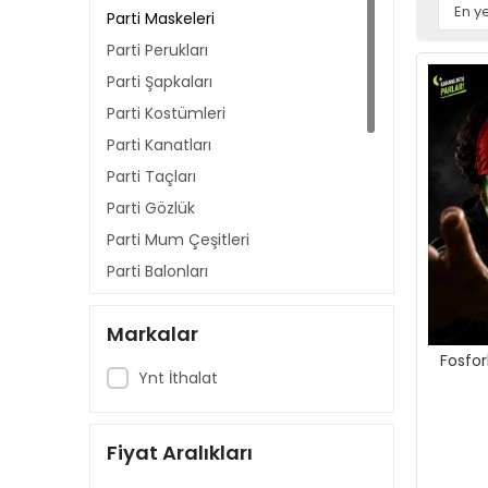
Parti Maskeleri
Parti Perukları
Parti Şapkaları
Parti Kostümleri
Parti Kanatları
Parti Taçları
Parti Gözlük
Parti Mum Çeşitleri
Parti Balonları
İllüzyon Sihir Ürünleri
Markalar
Parti Süsleri
Fosfor
Konfeti & Meşale
Ynt İthalat
Maytap
Sis Bombası
Fiyat Aralıkları
Şaka Malzemeleri