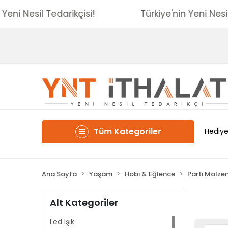
iye'nin Yeni Nesil Tedarikçisi!
Türkiye'nin Ye
Tüm Kategoriler
Hediye
Ana Sayfa
Yaşam
Hobi & Eğlence
Parti Malze
Alt Kategoriler
Led Işık