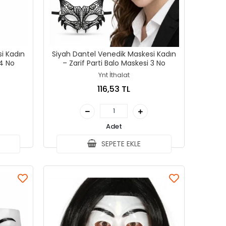
i Kadın
Siyah Dantel Venedik Maskesi Kadın
esi 4 No
– Zarif Parti Balo Maskesi 3 No
Ynt İthalat
116,53 TL
Adet
SEPETE EKLE