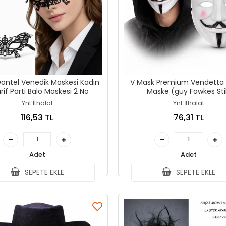
Dantel Venedik Maskesi Kadın
V Mask Premium Vendetta
– Zarif Parti Balo Maskesi 2 No
Maske (guy Fawkes Sti
Ynt İthalat
Ynt İthalat
116,53 TL
76,31 TL
Adet
Adet
SEPETE EKLE
SEPETE EKLE