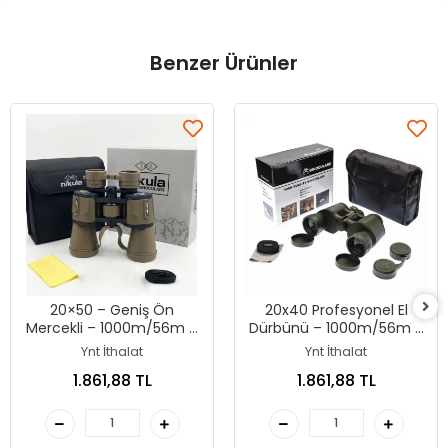
Benzer Ürünler
20×50 – Geniş Ön
20x40 Profesyonel El
Mercekli – 1000m/56m El
Dürbünü – 1000m/56m –
Dürbünü – Çöl Rengi
Yeşil
Ynt İthalat
Ynt İthalat
1.861,88 TL
1.861,88 TL