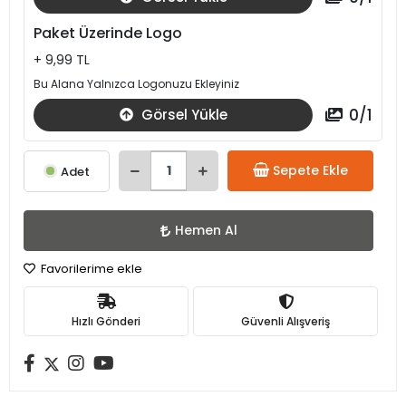
Paket Üzerinde Logo
+ 9,99 TL
Bu Alana Yalnızca Logonuzu Ekleyiniz
0
/
1
Görsel Yükle
Sepete Ekle
Adet
Hemen Al
Favorilerime ekle
Hızlı Gönderi
Güvenli Alışveriş