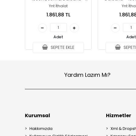
Çöl Rengi
Yeşil
Ynt İthalat
Ynt İtha
1.861,88 TL
1.861,8
Adet
Adet
SEPETE EKLE
SEPETE
Yardım Lazım Mı?
Kurumsal
Hizmetler
Hakkımızda
Xml & Dropsh