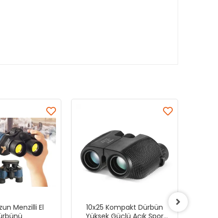
un Menzilli El
10x25 Kompakt Dürbün
200x20
ürbünü
Yüksek Güçlü Açık Spor