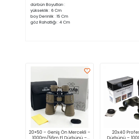
dürbün Boyutları :
yükseklik : 6 Cm
boy Derinlik : 15 Cm
göz Rahatlığı : 4 Cm
20×50 – Geniş Ön Mercekli –
20x40 Profes
1000m/56m El Dürbünü –
Dürbünü – 10