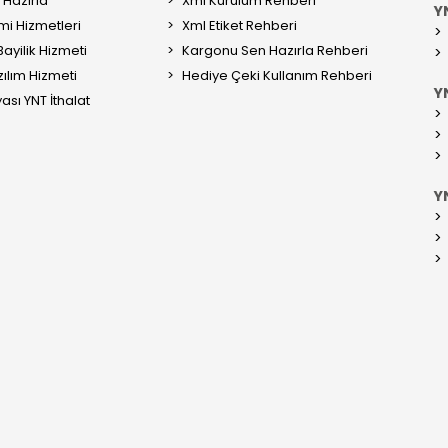
Hazırla
Xml Kurulum Rehberi
Y
mi Hizmetleri
Xml Etiket Rehberi
ayilik Hizmeti
Kargonu Sen Hazırla Rehberi
ılım Hizmeti
Hediye Çeki Kullanım Rehberi
YN
ası YNT İthalat
Y