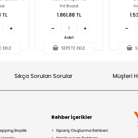
lat
Ynt İthalat
Yn
8 TL
1.861,88 TL
1.5
Adet
 EKLE
SEPETE EKLE
S
Sıkça Sorulan Sorular
Müşteri H
Rehber İçerikler
ipping Bayilik
Sipariş Oluşturma Rehberi