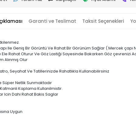
çıklaması
Garanti ve Teslimat
Taksit Seçenekleri
Yo
tkilenmez.
pı Ile Geniş Bir Görüntü Ve Rahat Bir Görünüm Sağlar ( Mercek çapı 
Ile Ele Rahat Oturur Ve Göz Lastiği Sayesinde Bakarken Göz çevrenizi
m Alınmış Olur
yatro, Seyahat Ve Tatillerinizde Rahatlıkla Kullanabilirsiniz
 Süper Netlik Sunmaktadır
Katmanli Kaplama Kullanilmistir.
r Icin Dahi Rahat Bakis Saglar
pısına Uygun