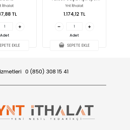
Teleskop Cep Kapsamı
t İthalat
Ynt İthalat
Konser Seyahat Çocuklar
37,88 TL
1.174,12 TL
İçin Hediye
Adet
Adet
EPETE EKLE
SEPETE EKLE
izmetleri
0 (850) 308 15 41