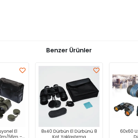
Benzer Ürünler
yonel El
8x40 Dürbün El Dürbünü 8
60x60 Uz
00m/56m –
Kat Yaklaştırma
D