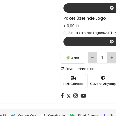
Paket Üzerinde Logo
+ 9,99 TL
Bu Alana Yalnızca Logonuzu Ekley
Adet
Favorilerime ekle
Hızlı Gönderi
Güvenli Alışveriş
e Et
Yorum Yaz
Karşılaştır
Fiyat Alarmı
Tel