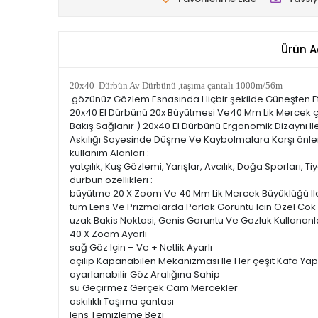
Ürün A
20x40 Dürbün Av Dürbünü ,taşıma çantalı 1000m/56m
gözünüz Gözlem Esnasında Hiçbir şekilde Güneşten E
20x40 El Dürbünü 20x Büyütmesi Ve40 Mm Lik Mercek ça
Bakış Sağlanır ) 20x40 El Dürbünü Ergonomik Dizaynı 
Askılığı Sayesinde Düşme Ve Kaybolmalara Karşı önle
kullanım Alanları :
yatçılık, Kuş Gözlemi, Yarışlar, Avcılık, Doğa Sporları, Ti
dürbün özellikleri :
büyütme 20 X Zoom Ve 40 Mm Lik Mercek Büyüklüğü Ile
tum Lens Ve Prizmalarda Parlak Goruntu Icin Ozel Cok 
uzak Bakis Noktasi, Genis Goruntu Ve Gozluk Kullananla
40 X Zoom Ayarlı
sağ Göz Için – Ve + Netlik Ayarlı
açılıp Kapanabilen Mekanizması Ile Her çeşit Kafa Ya
ayarlanabilir Göz Aralığına Sahip
su Geçirmez Gerçek Cam Mercekler
askılıklı Taşıma çantası
lens Temizleme Bezi