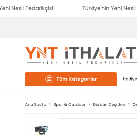
'nin Yeni Nesil Tedarikçisi!
Türkiye'nin Yeni N
Tüm Kategoriler
Hediye
Ana Sayfa
Spor & Outdoor
Dürbün Ceşitleri
Or