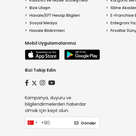
Kullanıcı ve Gizlilik Sözleşmesi
Kargonu Sen 
Bize Ulaşın
10line Akade
Havale/EFT Hesap Bilgileri
E-Franchise B
Sosyal Medya
Entegroni Yaz
Havale Bildirimleri
Fırsatlar Düny
Mobil Uygulamalarımız
Bizi Takip Edin
Kampanya, duyuru ve
bilgilendirmelerden haberdar
olmak için kayıt olun.
Gönder