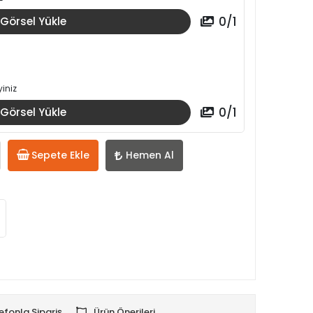
0
/
1
Görsel Yükle
iniz
0
/
1
Görsel Yükle
Sepete Ekle
Hemen Al
efonla Sipariş
Ürün Önerileri