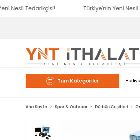
'nin Yeni Nesil Tedarikçisi!
Türkiye'nin Yeni N
Tüm Kategoriler
Hediye
Ana Sayfa
Spor & Outdoor
Dürbün Ceşitleri
Or