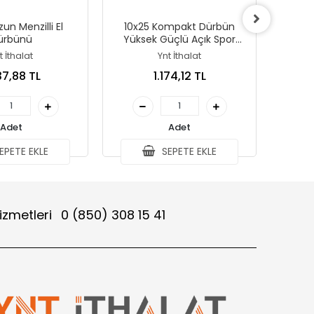
un Menzilli El
10x25 Kompakt Dürbün
200x20
ürbünü
Yüksek Güçlü Açık Spor
Teleskop Cep Kapsamı
t İthalat
Ynt İthalat
Konser Seyahat Çocuklar
37,88 TL
1.174,12 TL
İçin Hediye
Adet
Adet
EPETE EKLE
SEPETE EKLE
izmetleri
0 (850) 308 15 41