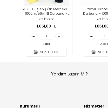
20×50 – Geniş Ön Mercekli –
20x40 Profes
1000m/56m El Dürbünü –
Dürbünü – 10
Çöl Rengi
Yeşil
Ynt İthalat
Ynt İtha
1.861,88 TL
1.861,8
Adet
Adet
SEPETE EKLE
SEPETE
Yardım Lazım Mı?
Kurumsal
Hizmetler