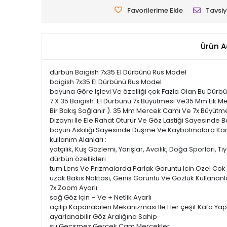
Favorilerime Ekle
Tavsiy
Ürün A
dürbün Baigish 7x35 El Dürbünü Rus Model
baigish 7x35 El Dürbünü Rus Model
boyuna Göre Işlevi Ve özelliği çok Fazla Olan Bu Dürbün 
7 X 35 Baigish El Dürbünü 7x Büyütmesi Ve35 Mm Lik M
Bir Bakış Sağlanır ). 35 Mm Mercek Camı Ve 7x Büyütme
Dizaynı Ile Ele Rahat Oturur Ve Göz Lastiği Sayesind
boyun Askılığı Sayesinde Düşme Ve Kaybolmalara Karş
kullanım Alanları :
yatçılık, Kuş Gözlemi, Yarışlar, Avcılık, Doğa Sporları, T
dürbün özellikleri :
tum Lens Ve Prizmalarda Parlak Goruntu Icin Ozel Cok 
uzak Bakis Noktasi, Genis Goruntu Ve Gozluk Kullananla
7x Zoom Ayarlı
sağ Göz Için – Ve + Netlik Ayarlı
açılıp Kapanabilen Mekanizması Ile Her çeşit Kafa Ya
ayarlanabilir Göz Aralığına Sahip
su Geçirmez Gerçek Cam Mercekler