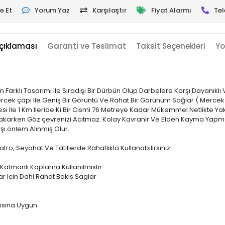
e Et
Yorum Yaz
Karşılaştır
Fiyat Alarmı
Tel
çıklaması
Garanti ve Teslimat
Taksit Seçenekleri
Yo
Farklı Tasarımı Ile Sıradışı Bir Dürbün Olup Darbelere Karşı Dayanıklı V
ercek çapı Ile Geniş Bir Görüntü Ve Rahat Bir Görünüm Sağlar ( Merc
si Ile 1 Km Ileride Ki Bir Cismi 76 Metreye Kadar Mükemmel Netlikte Y
e Bakarken Göz çevrenizi Acıtmaz. Kolay Kavranır Ve Elden Kayma Yapm
ı önlem Alınmış Olur.
iyatro, Seyahat Ve Tatillerde Rahatlıkla Kullanabilirsiniz
Katmanli Kaplama Kullanilmistir.
r Icin Dahi Rahat Bakis Saglar
pısına Uygun