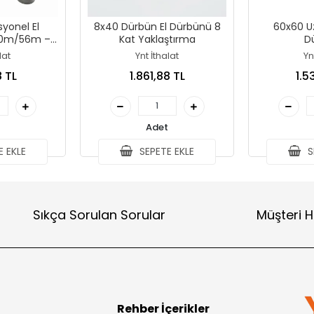
yonel El
8x40 Dürbün El Dürbünü 8
60x60 Uz
00m/56m –
Kat Yaklaştırma
D
lat
Ynt İthalat
Yn
8 TL
1.861,88 TL
1.5
Adet
 EKLE
SEPETE EKLE
S
Sıkça Sorulan Sorular
Müşteri H
Rehber İçerikler