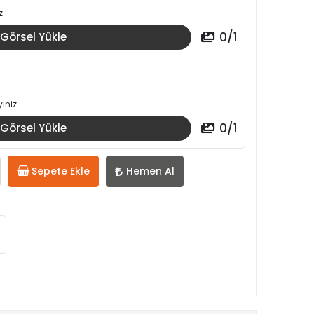
z
0
/
1
Görsel Yükle
iniz
0
/
1
Görsel Yükle
Sepete Ekle
Hemen Al