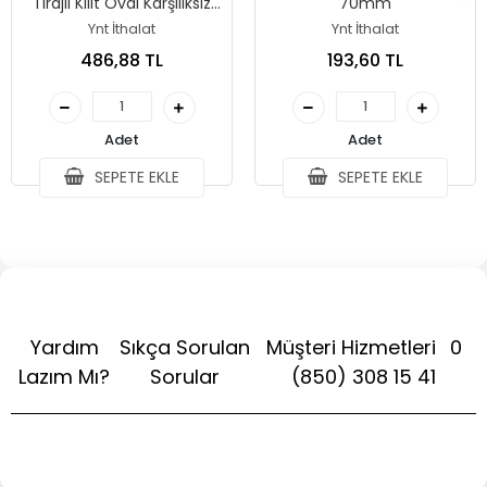
Tirajlı Kilit Oval Karşılıksız
70mm
Siyah
Ynt İthalat
Ynt İthalat
486,88 TL
193,60 TL
Adet
Adet
SEPETE EKLE
SEPETE EKLE
Yardım
Sıkça Sorulan
Müşteri Hizmetleri
0
Lazım Mı?
Sorular
(850) 308 15 41