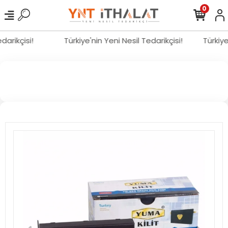
0
edarikçisi!
Türkiye'nin Yeni Nesil Tedarikçisi!
Türkiy