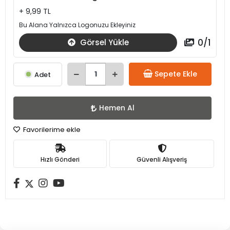
+ 9,99 TL
Bu Alana Yalnızca Logonuzu Ekleyiniz
0
/
1
Görsel Yükle
Sepete Ekle
Adet
Hemen Al
Favorilerime ekle
Hızlı Gönderi
Güvenli Alışveriş