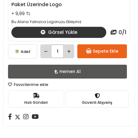
Paket Üzerinde Logo
+ 9,99 TL
Bu Alana Yalnızca Logonuzu Ekleyiniz
0
/
1
Görsel Yükle
Sepete Ekle
Adet
Hemen Al
Favorilerime ekle
Hızlı Gönderi
Güvenli Alışveriş