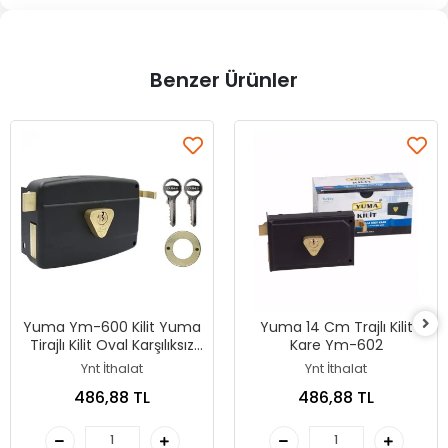
Benzer Ürünler
Yuma Ym-600 Kilit Yuma
Yuma 14 Cm Trajlı Kilit
Tirajlı Kilit Oval Karşılıksız
Kare Ym-602
Siyah
Ynt İthalat
Ynt İthalat
486,88 TL
486,88 TL