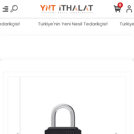
0
edarikçisi!
Türkiye'nin Yeni Nesil Tedarikçisi!
Türkiy