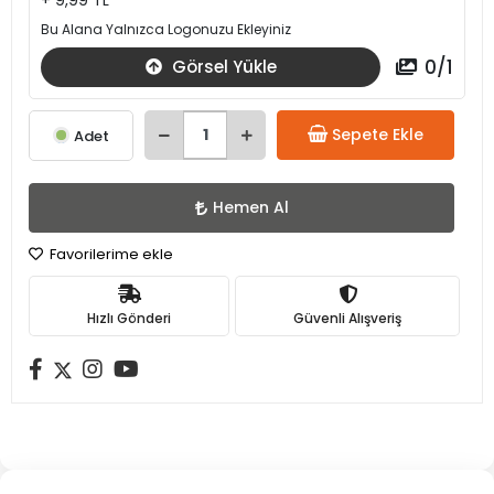
+ 9,99 TL
Bu Alana Yalnızca Logonuzu Ekleyiniz
0
/
1
Görsel Yükle
Sepete Ekle
Adet
Hemen Al
Favorilerime ekle
Hızlı Gönderi
Güvenli Alışveriş