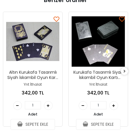
Benzer Ürünler
Altın Kurukafa Tasarımlı
Kurukafa Tasarımlı Siyah
Siyah İskambil Oyun Kartı
İskambil Oyun Kartı
Alk4338
Alk3123
Ynt İthalat
Ynt İthalat
342,00 TL
342,00 TL
Adet
Adet
SEPETE EKLE
SEPETE EKLE