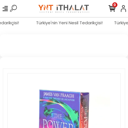
0
edarikçisi!
Türkiye'nin Yeni Nesil Tedarikçisi!
Türkiy