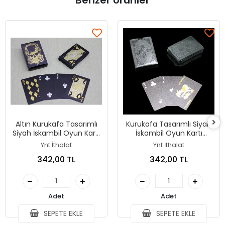
Benzer Ürünler
Altın Kurukafa Tasarımlı
Kurukafa Tasarımlı Siyah
Siyah İskambil Oyun Kartı
İskambil Oyun Kartı
Alk4338
Alk3123
Ynt İthalat
Ynt İthalat
342,00 TL
342,00 TL
Adet
Adet
SEPETE EKLE
SEPETE EKLE