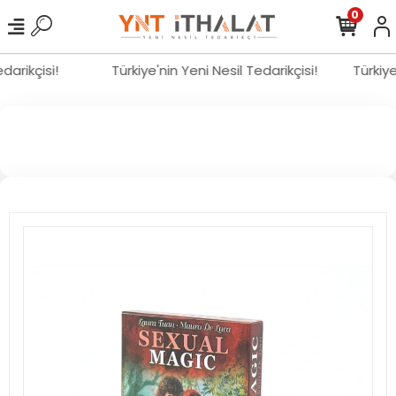
0
edarikçisi!
Türkiye'nin Yeni Nesil Tedarikçisi!
Türkiy