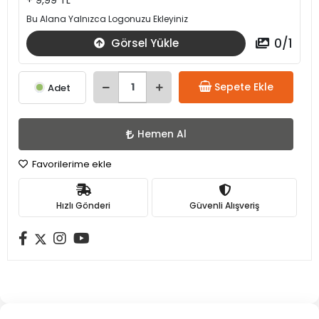
+ 9,99 TL
Bu Alana Yalnızca Logonuzu Ekleyiniz
0
/
1
Görsel Yükle
Sepete Ekle
Adet
Hemen Al
Favorilerime ekle
Hızlı Gönderi
Güvenli Alışveriş