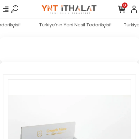
0
edarikçisi!
Türkiye'nin Yeni Nesil Tedarikçisi!
Türkiy