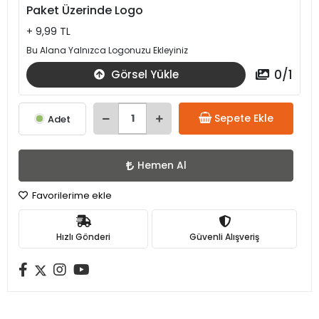
Paket Üzerinde Logo
+ 9,99 TL
Bu Alana Yalnızca Logonuzu Ekleyiniz
0
/
1
Görsel Yükle
Sepete Ekle
Adet
Hemen Al
Favorilerime ekle
Hızlı Gönderi
Güvenli Alışveriş