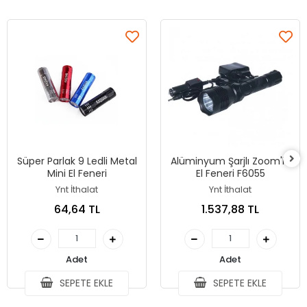
Süper Parlak 9 Ledli Metal
Alüminyum Şarjlı Zoom'lu
Mini El Feneri
El Feneri F6055
Ynt İthalat
Ynt İthalat
64,64 TL
1.537,88 TL
Adet
Adet
SEPETE EKLE
SEPETE EKLE