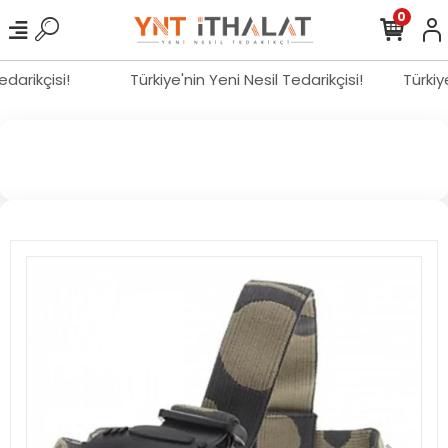
0
Tedarikçisi!
Türkiye'nin Yeni Nesil Tedarikçisi!
Türki