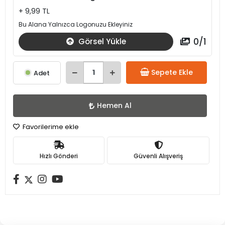
+ 9,99 TL
Bu Alana Yalnızca Logonuzu Ekleyiniz
0
/
1
Görsel Yükle
Sepete Ekle
Adet
Hemen Al
Favorilerime ekle
Hızlı Gönderi
Güvenli Alışveriş