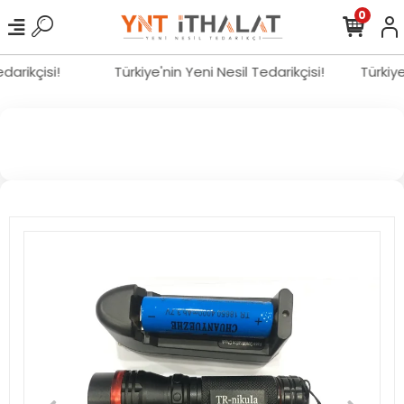
0
Tedarikçisi!
Türkiye'nin Yeni Nesil Tedarikçisi!
Türkiy