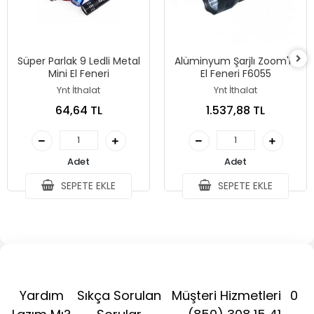
Süper Parlak 9 Ledli Metal
Alüminyum Şarjlı Zoom'lu
Mini El Feneri
El Feneri F6055
Ynt İthalat
Ynt İthalat
64,64 TL
1.537,88 TL
Adet
Adet
SEPETE EKLE
SEPETE EKLE
Yardım
Sıkça Sorulan
Müşteri Hizmetleri
0