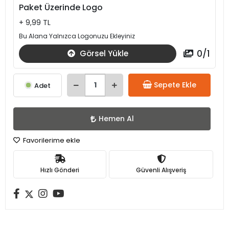
Paket Üzerinde Logo
+ 9,99 TL
Bu Alana Yalnızca Logonuzu Ekleyiniz
0
/
1
Görsel Yükle
Sepete Ekle
Adet
Hemen Al
Favorilerime ekle
Hızlı Gönderi
Güvenli Alışveriş