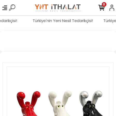
0
edarikçisi!
Türkiye'nin Yeni Nesil Tedarikçisi!
Türkiy