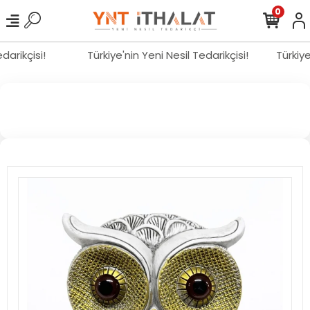
0
edarikçisi!
Türkiye'nin Yeni Nesil Tedarikçisi!
Türkiy