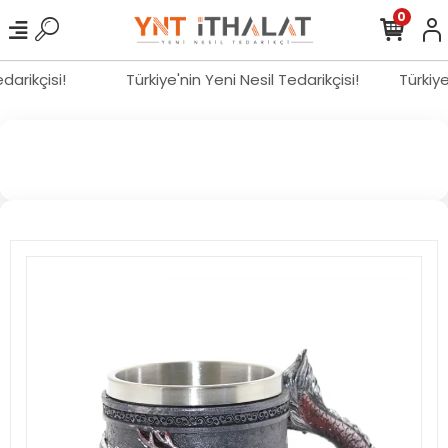
0
edarikçisi!
Türkiye'nin Yeni Nesil Tedarikçisi!
Türkiy