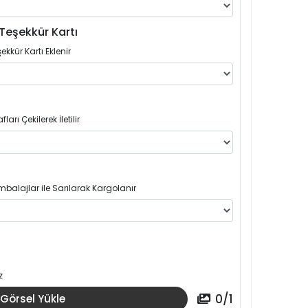
Teşekkür Kartı
ekkür Kartı Eklenir
arı Çekilerek İletilir
balajlar ile Sarılarak Kargolanır
z
0
/
1
Görsel Yükle