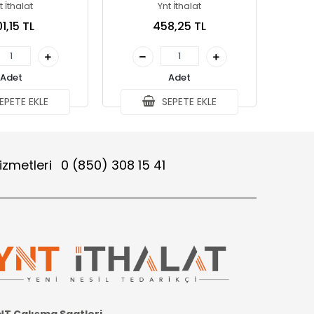
lk5831
t İthalat
Ynt İthalat
1,15 TL
458,25 TL
Adet
Adet
EPETE EKLE
SEPETE EKLE
izmetleri
0 (850) 308 15 41
NT Çalışma Saatleri