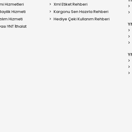
mi Hizmetleri
Xml Etiket Rehberi
ayilik Hizmeti
Kargonu Sen Hazırla Rehberi
ılım Hizmeti
Hediye Çeki Kullanım Rehberi
YN
ası YNT İthalat
Y