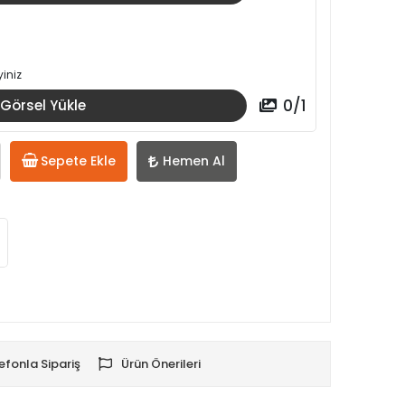
iniz
0
/
1
Görsel Yükle
Sepete Ekle
Hemen Al
efonla Sipariş
Ürün Önerileri