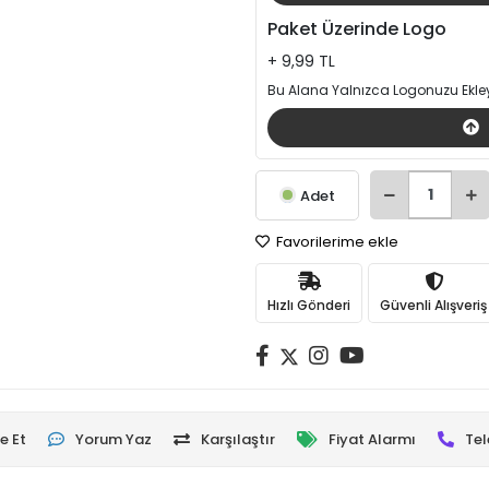
Paket Üzerinde Logo
+ 9,99 TL
Bu Alana Yalnızca Logonuzu Ekley
Adet
Favorilerime ekle
Hızlı Gönderi
Güvenli Alışveriş
e Et
Yorum Yaz
Karşılaştır
Fiyat Alarmı
Tel