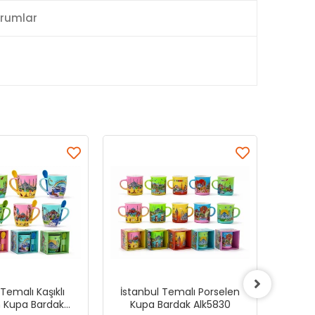
rumlar
Temalı Kaşıklı
İstanbul Temalı Porselen
İstan
n Kupa Bardak
Kupa Bardak Alk5830
Kup