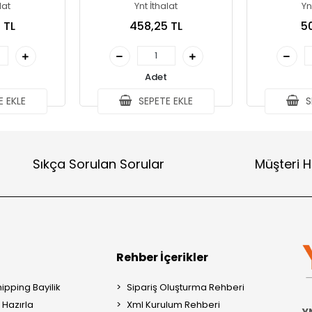
A
lat
Ynt İthalat
Yn
 TL
458,25 TL
50
Adet
 EKLE
SEPETE EKLE
S
Sıkça Sorulan Sorular
Müşteri H
Rehber İçerikler
ipping Bayilik
Sipariş Oluşturma Rehberi
Hazırla
Xml Kurulum Rehberi
Y