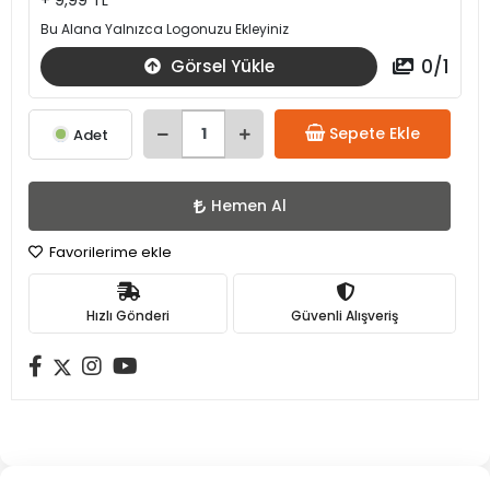
+ 9,99 TL
Bu Alana Yalnızca Logonuzu Ekleyiniz
0
/
1
Görsel Yükle
Sepete Ekle
Adet
Hemen Al
Favorilerime ekle
Hızlı Gönderi
Güvenli Alışveriş