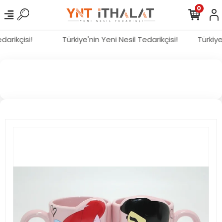
0
edarikçisi!
Türkiye'nin Yeni Nesil Tedarikçisi!
Türkiy