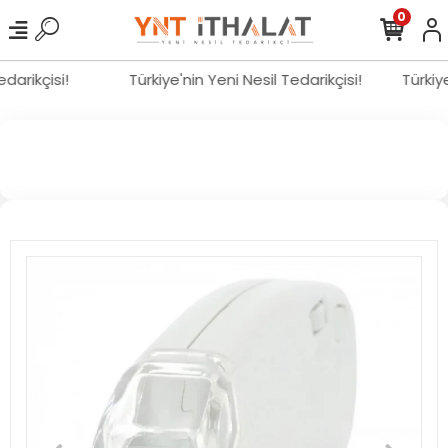
0
Tedarikçisi!
Türkiye'nin Yeni Nesil Tedarikçisi!
Türki