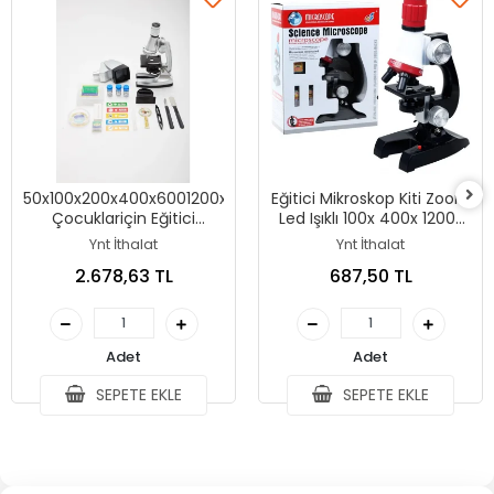
50x100x200x400x6001200x
Eğitici Mikroskop Kiti Zoom
Çocuklariçin Eğitici
Led Işıklı 100x 400x 1200x
Projektörlü Mikroskop Seti
St1200x
Ynt İthalat
Ynt İthalat
2.678,63 TL
687,50 TL
Adet
Adet
SEPETE EKLE
SEPETE EKLE