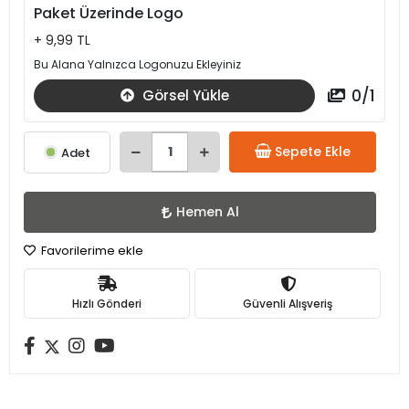
Paket Üzerinde Logo
+ 9,99 TL
Bu Alana Yalnızca Logonuzu Ekleyiniz
0
/
1
Görsel Yükle
Sepete Ekle
Adet
Hemen Al
Favorilerime ekle
Hızlı Gönderi
Güvenli Alışveriş