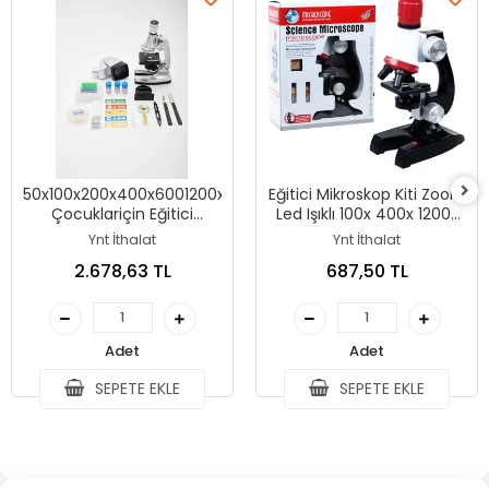
50x100x200x400x6001200x
Eğitici Mikroskop Kiti Zoom
Çocuklariçin Eğitici
Led Işıklı 100x 400x 1200x
Projektörlü Mikroskop Seti
St1200x
Ynt İthalat
Ynt İthalat
2.678,63 TL
687,50 TL
Adet
Adet
SEPETE EKLE
SEPETE EKLE