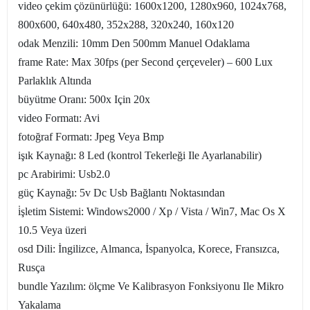
video çekim çözünürlüğü: 1600x1200, 1280x960, 1024x768,
800x600, 640x480, 352x288, 320x240, 160x120
odak Menzili: 10mm Den 500mm Manuel Odaklama
frame Rate: Max 30fps (per Second çerçeveler) – 600 Lux
Parlaklık Altında
büyütme Oranı: 500x Için 20x
video Formatı: Avi
fotoğraf Formatı: Jpeg Veya Bmp
işık Kaynağı: 8 Led (kontrol Tekerleği Ile Ayarlanabilir)
pc Arabirimi: Usb2.0
güç Kaynağı: 5v Dc Usb Bağlantı Noktasından
i̇şletim Sistemi: Windows2000 / Xp / Vista / Win7, Mac Os X
10.5 Veya üzeri
osd Dili: İngilizce, Almanca, İspanyolca, Korece, Fransızca,
Rusça
bundle Yazılım: ölçme Ve Kalibrasyon Fonksiyonu Ile Mikro
Yakalama