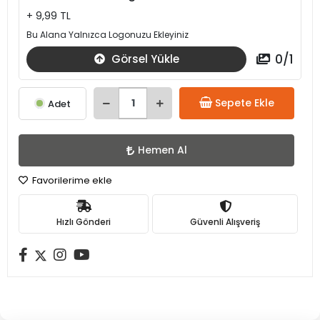
+ 9,99 TL
Bu Alana Yalnızca Logonuzu Ekleyiniz
0
/
1
Görsel Yükle
Sepete Ekle
Adet
Hemen Al
Favorilerime ekle
Hızlı Gönderi
Güvenli Alışveriş