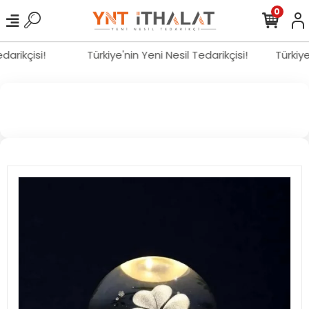
0
edarikçisi!
Türkiye'nin Yeni Nesil Tedarikçisi!
Türkiy