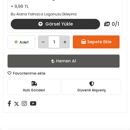
+ 9,99 TL
Bu Alana Yalnızca Logonuzu Ekleyiniz
0
/
1
Görsel Yükle
Sepete Ekle
Adet
Hemen Al
Favorilerime ekle
Hızlı Gönderi
Güvenli Alışveriş