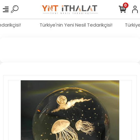
0
Tedarikçisi!
Türkiye'nin Yeni Nesil Tedarikçisi!
Türkiy