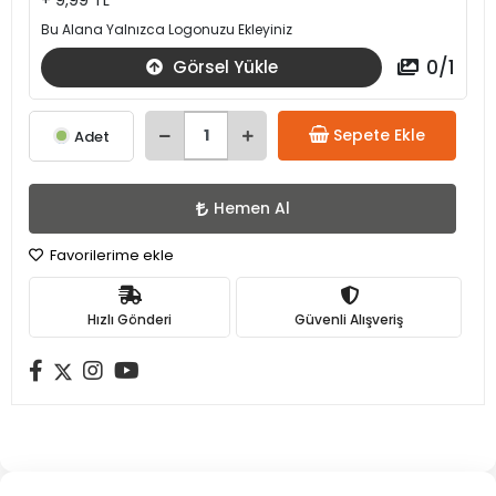
+ 9,99 TL
Bu Alana Yalnızca Logonuzu Ekleyiniz
0
/
1
Görsel Yükle
Sepete Ekle
Adet
Hemen Al
Favorilerime ekle
Hızlı Gönderi
Güvenli Alışveriş