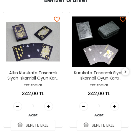
Benzer Ürünler
Altın Kurukafa Tasarımlı
Kurukafa Tasarımlı Siyah
Siyah İskambil Oyun Kartı
İskambil Oyun Kartı
Alk4338
Alk3123
Ynt İthalat
Ynt İthalat
342,00 TL
342,00 TL
Adet
Adet
SEPETE EKLE
SEPETE EKLE