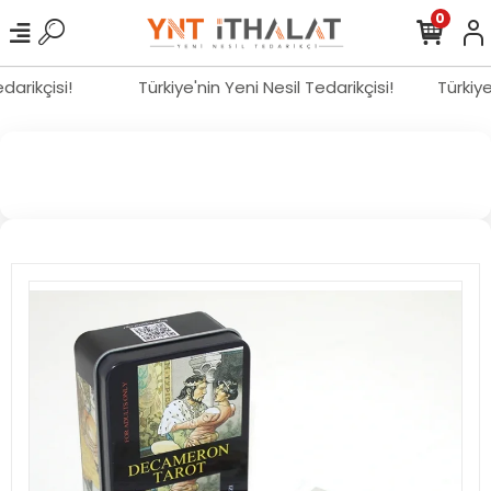
0
edarikçisi!
Türkiye'nin Yeni Nesil Tedarikçisi!
Türkiy