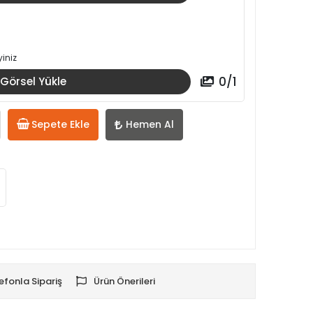
iniz
0
/
1
Görsel Yükle
Sepete Ekle
Hemen Al
efonla Sipariş
Ürün Önerileri