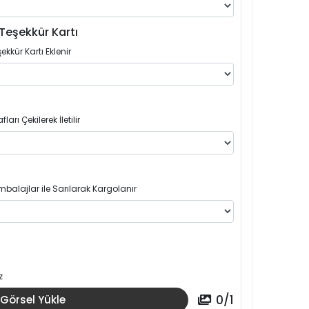
Teşekkür Kartı
ekkür Kartı Eklenir
arı Çekilerek İletilir
balajlar ile Sarılarak Kargolanır
z
0
/
1
Görsel Yükle