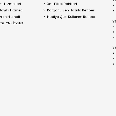
mi Hizmetleri
Xml Etiket Rehberi
ayilik Hizmeti
Kargonu Sen Hazırla Rehberi
ılım Hizmeti
Hediye Çeki Kullanım Rehberi
YN
ası YNT İthalat
Y