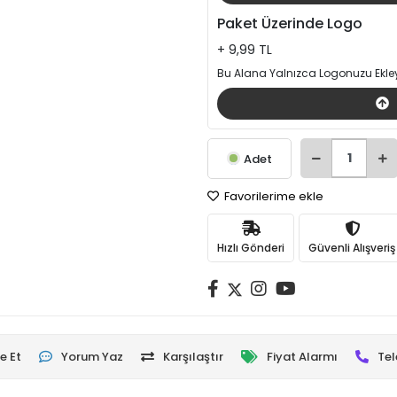
Paket Üzerinde Logo
+ 9,99 TL
Bu Alana Yalnızca Logonuzu Ekley
Adet
Favorilerime ekle
Hızlı Gönderi
Güvenli Alışveriş
e Et
Yorum Yaz
Karşılaştır
Fiyat Alarmı
Tel