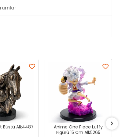
rumlar
At Büstü Alk4487
Anime One Piece Luffy
Anim
Figürü 15 Cm Alk5265
Fig