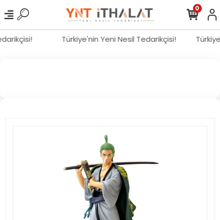
0
edarikçisi!
Türkiye'nin Yeni Nesil Tedarikçisi!
Türkiy