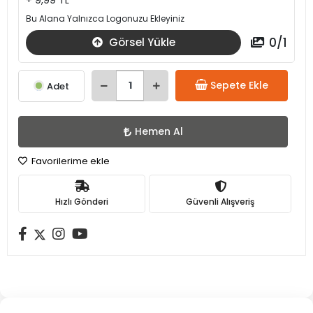
+ 9,99 TL
Bu Alana Yalnızca Logonuzu Ekleyiniz
0
/
1
Görsel Yükle
Sepete Ekle
Adet
Hemen Al
Favorilerime ekle
Hızlı Gönderi
Güvenli Alışveriş