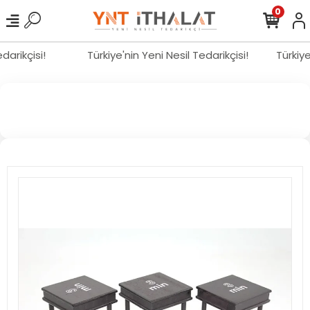
0
edarikçisi!
Türkiye'nin Yeni Nesil Tedarikçisi!
Türkiy