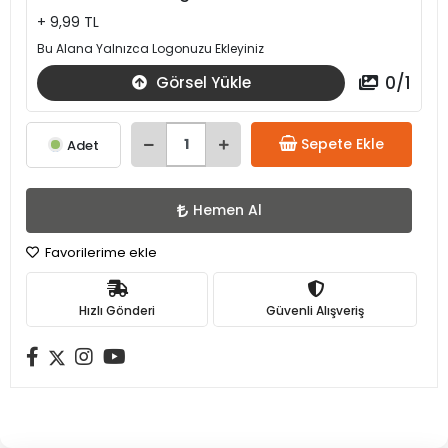
+ 9,99 TL
Bu Alana Yalnızca Logonuzu Ekleyiniz
0
/
1
Görsel Yükle
Sepete Ekle
Adet
Hemen Al
Favorilerime ekle
Hızlı Gönderi
Güvenli Alışveriş