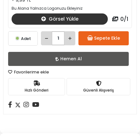
+ 9,99 TL
Bu Alana Yalnızca Logonuzu Ekleyiniz
0
/
1
Görsel Yükle
Sepete Ekle
Adet
Hemen Al
Favorilerime ekle
Hızlı Gönderi
Güvenli Alışveriş