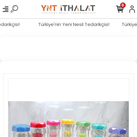
0
edarikçisi!
Türkiye'nin Yeni Nesil Tedarikçisi!
Türkiy