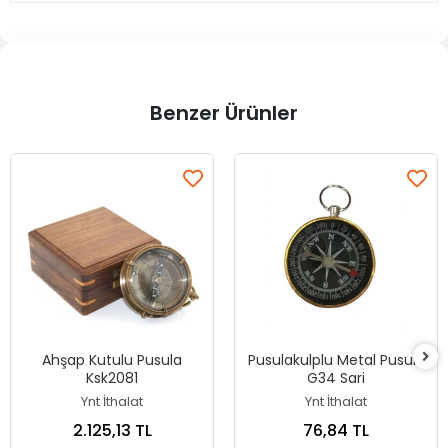
Benzer Ürünler
Ahşap Kutulu Pusula
Pusulakulplu Metal Pusula
Ksk2081
G34 Sari
Ynt İthalat
Ynt İthalat
2.125,13 TL
76,84 TL