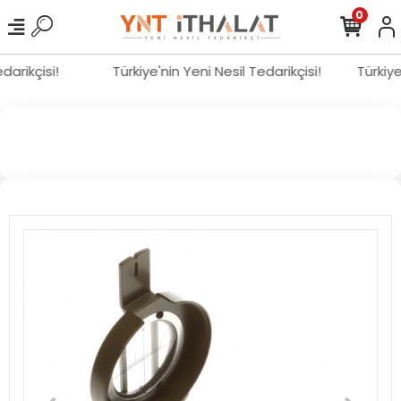
0
edarikçisi!
Türkiye'nin Yeni Nesil Tedarikçisi!
Türkiy