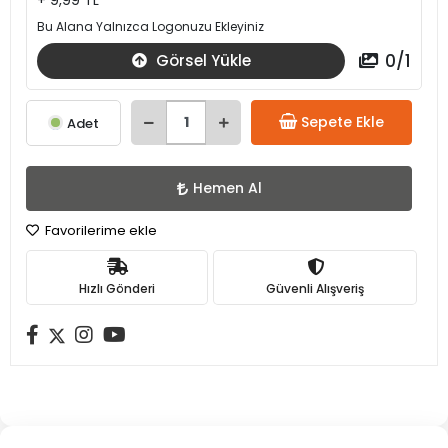
+ 9,99 TL
Bu Alana Yalnızca Logonuzu Ekleyiniz
0
/
1
Görsel Yükle
Sepete Ekle
Adet
Hemen Al
Favorilerime ekle
Hızlı Gönderi
Güvenli Alışveriş