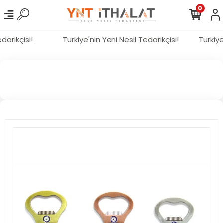
0
edarikçisi!
Türkiye'nin Yeni Nesil Tedarikçisi!
Türkiy