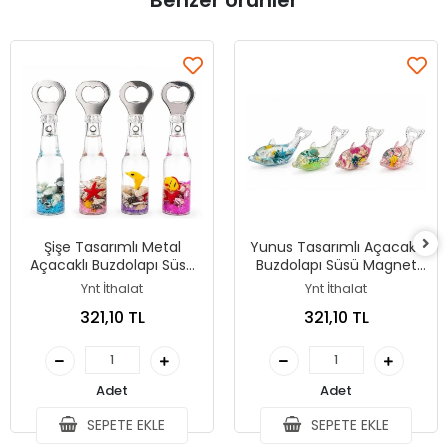
Benzer Ürünler
Şişe Tasarımlı Metal
Yunus Tasarımlı Açacaklı
Açacaklı Buzdolapı Süsü
Buzdolapı Süsü Magnet
Magnet Alk5269
Alk5332
Ynt İthalat
Ynt İthalat
321,10 TL
321,10 TL
Adet
Adet
SEPETE EKLE
SEPETE EKLE