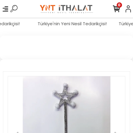
0
Tedarikçisi!
Türkiye'nin Yeni Nesil Tedarikçisi!
Türkiy