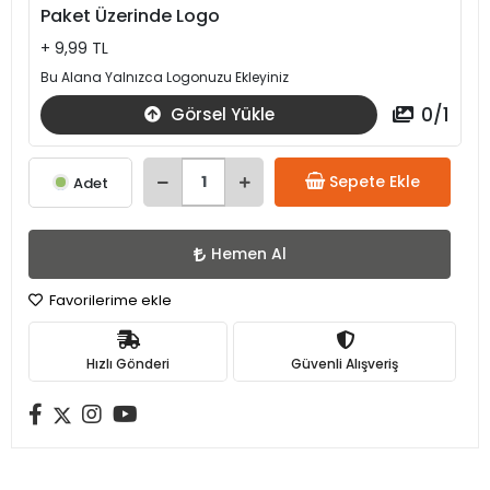
Paket Üzerinde Logo
+ 9,99 TL
Bu Alana Yalnızca Logonuzu Ekleyiniz
0
/
1
Görsel Yükle
Sepete Ekle
Adet
Hemen Al
Favorilerime ekle
Hızlı Gönderi
Güvenli Alışveriş