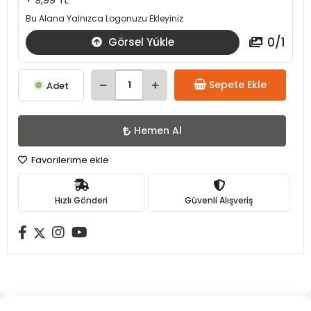
+ 9,99 TL
Bu Alana Yalnızca Logonuzu Ekleyiniz
0
/
1
Görsel Yükle
Sepete Ekle
Adet
Hemen Al
Favorilerime ekle
Hızlı Gönderi
Güvenli Alışveriş