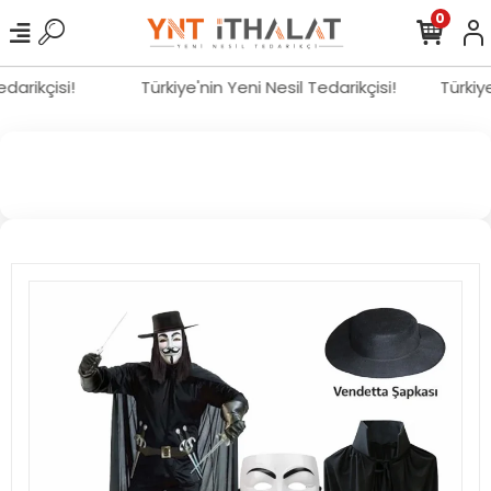
0
Tedarikçisi!
Türkiye'nin Yeni Nesil Tedarikçisi!
Türki