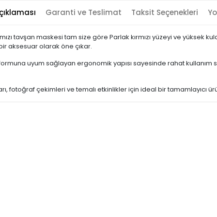
çıklaması
Garanti ve Teslimat
Taksit Seçenekleri
Yo
 kırmızı tavşan maskesi tam size göre Parlak kırmızı yüzeyi ve yüksek ku
ir aksesuar olarak öne çıkar.
üz formuna uyum sağlayan ergonomik yapısı sayesinde rahat kullanım su
, fotoğraf çekimleri ve temalı etkinlikler için ideal bir tamamlayıcı ür