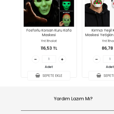
Fosforlu Korsan Kuru Kafa
Kırmızı Yeşil
Maskesi
Maskesi Yetişkin
Maske
Ynt İthalat
Ynt İtha
116,53 TL
86,78
Adet
Adet
SEPETE EKLE
SEPETE
Yardım Lazım Mı?