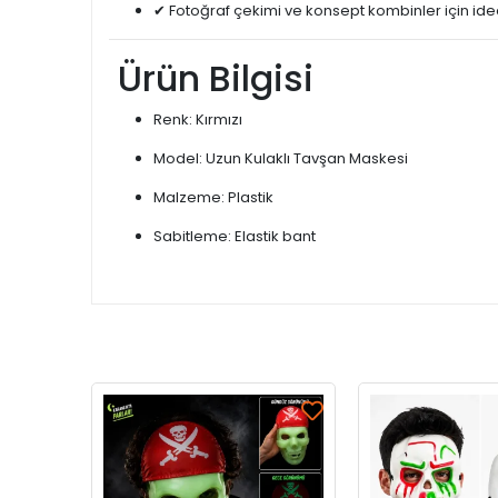
✔ Fotoğraf çekimi ve konsept kombinler için ide
Ürün Bilgisi
Renk: Kırmızı
Model: Uzun Kulaklı Tavşan Maskesi
Malzeme: Plastik
Sabitleme: Elastik bant