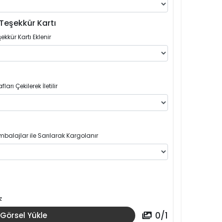
Teşekkür Kartı
ekkür Kartı Eklenir
arı Çekilerek İletilir
balajlar ile Sarılarak Kargolanır
z
0
/
1
Görsel Yükle