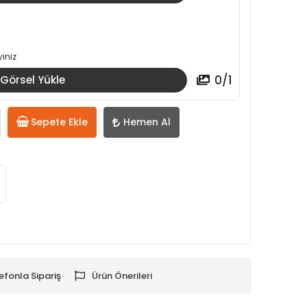
iniz
0
/
1
Görsel Yükle
Sepete Ekle
Hemen Al
efonla Sipariş
Ürün Önerileri