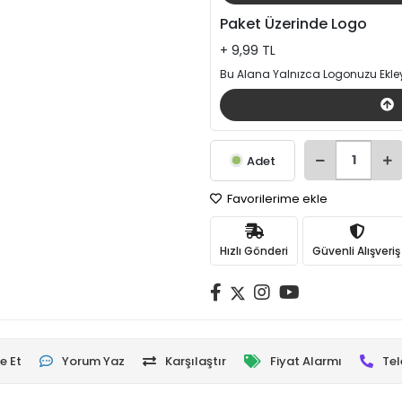
Paket Üzerinde Logo
+ 9,99 TL
Bu Alana Yalnızca Logonuzu Ekley
Adet
Favorilerime ekle
Hızlı Gönderi
Güvenli Alışveriş
e Et
Yorum Yaz
Karşılaştır
Fiyat Alarmı
Tel