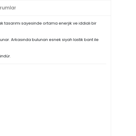
rumlar
lak tasarımı sayesinde ortama enerjik ve iddialı bir
nar. Arkasında bulunan esnek siyah lastik bant ile
ündür.