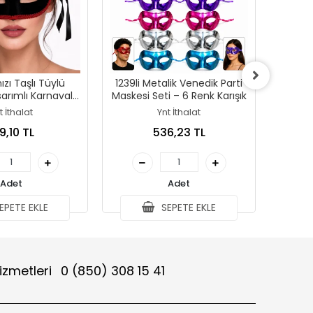
ızı Taşlı Tüylü
1239li Metalik Venedik Parti
Korsa
arımlı Karnaval
Maskesi Seti – 6 Renk Karışık
Seti Parl
askesi
t İthalat
Ynt İthalat
9,10 TL
536,23 TL
Adet
Adet
EPETE EKLE
SEPETE EKLE
izmetleri
0 (850) 308 15 41