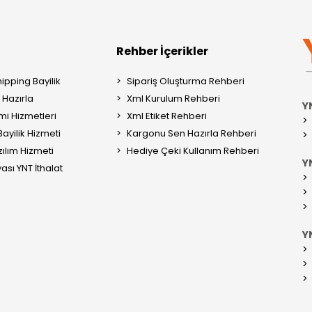
Rehber İçerikler
ipping Bayilik
Sipariş Oluşturma Rehberi
Hazırla
Xml Kurulum Rehberi
Y
mi Hizmetleri
Xml Etiket Rehberi
ayilik Hizmeti
Kargonu Sen Hazırla Rehberi
ılım Hizmeti
Hediye Çeki Kullanım Rehberi
YN
ası YNT İthalat
Y