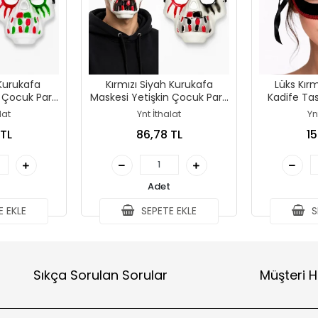
 Kurukafa
Kırmızı Siyah Kurukafa
Lüks Kırm
 Çocuk Parti
Maskesi Yetişkin Çocuk Parti
Kadife Tas
si
Maskesi
M
lat
Ynt İthalat
Yn
 TL
86,78 TL
15
Adet
 EKLE
SEPETE EKLE
S
Sıkça Sorulan Sorular
Müşteri H