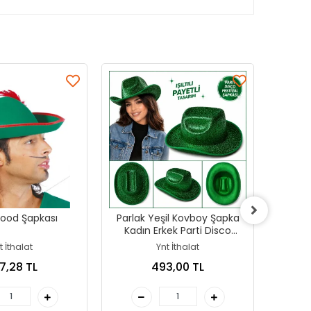
Hood Şapkası
Parlak Yeşil Kovboy Şapka
Turunc
Kadın Erkek Parti Disco
Şapkas
Festival Şapkası
t İthalat
Ynt İthalat
7,28 TL
493,00 TL