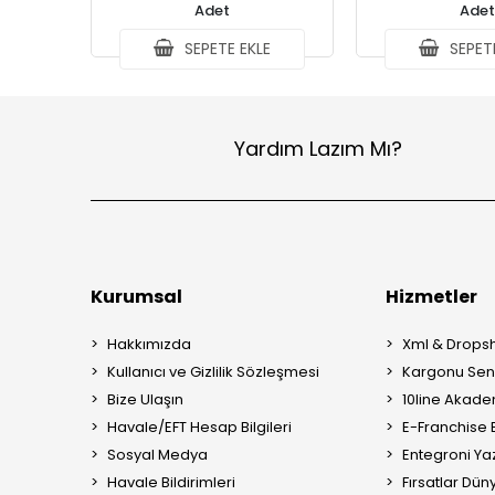
Adet
Adet
SEPETE EKLE
SEPETE
Yardım Lazım Mı?
Kurumsal
Hizmetler
Hakkımızda
Xml & Dropsh
Kullanıcı ve Gizlilik Sözleşmesi
Kargonu Sen 
Bize Ulaşın
10line Akade
Havale/EFT Hesap Bilgileri
E-Franchise B
Sosyal Medya
Entegroni Yaz
Havale Bildirimleri
Fırsatlar Düny