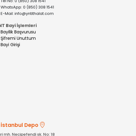
>
Tel No: 0 (850) 308 1541
>
WhatsApp: 0 (850) 308 1541
>
E-Mail:
info@yntithalat.com
NT Bayi İşlemleri
>
Bayilik Başvurusu
>
Şifremi Unuttum
>
Bayi Girişi
İstanbul Depo
ri mh. Necipefendi sk. No: 18