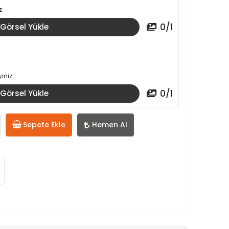
z
0
/
1
Görsel Yükle
iniz
0
/
1
Görsel Yükle
Sepete Ekle
Hemen Al