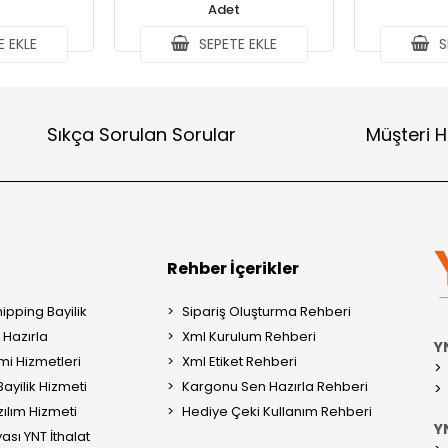
Adet
 EKLE
SEPETE EKLE
S
Sıkça Sorulan Sorular
Müşteri H
Rehber İçerikler
ipping Bayilik
Sipariş Oluşturma Rehberi
Hazırla
Xml Kurulum Rehberi
Y
mi Hizmetleri
Xml Etiket Rehberi
ayilik Hizmeti
Kargonu Sen Hazırla Rehberi
ılım Hizmeti
Hediye Çeki Kullanım Rehberi
YN
ası YNT İthalat