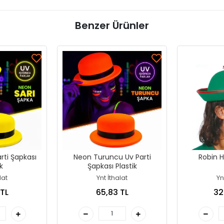
Benzer Ürünler
rti Şapkası
Neon Turuncu Uv Parti
Robin 
k
Şapkası Plastik
lat
Ynt İthalat
Yn
 TL
65,83 TL
32