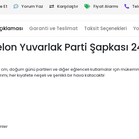
e Et
Yorum Yaz
Karşılaştır
Fiyat Alarmı
Tel
çıklaması
Garanti ve Teslimat
Taksit Seçenekleri
Yo
lon Yuvarlak Parti Şapkası 
 cm, doğum günü partileri ve diğer eğlenceli kutlamalar için mükemmel
mı, her kıyafete neşeli ve şenlikli bir hava katacaktır.
ünler