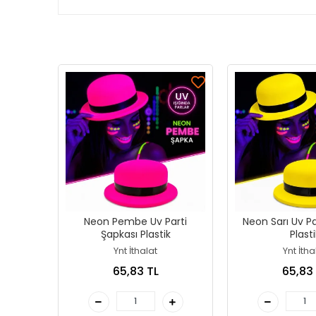
Neon Pembe Uv Parti
Neon Sarı Uv Pa
Şapkası Plastik
Plasti
Ynt İthalat
Ynt İtha
65,83 TL
65,83