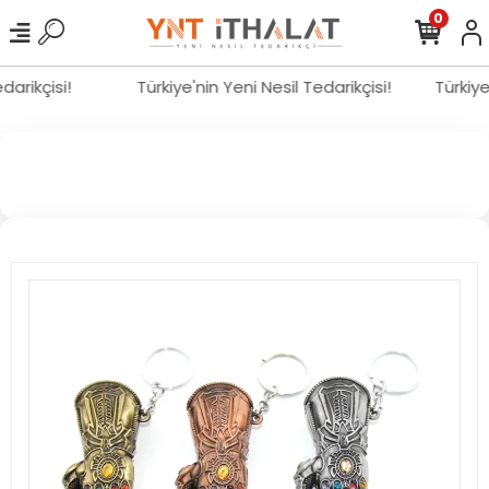
0
edarikçisi!
Türkiye'nin Yeni Nesil Tedarikçisi!
Türkiy