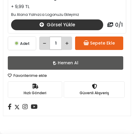
+ 9,99 TL
Bu Alana Yalnızca Logonuzu Ekleyiniz
0
/
1
Görsel Yükle
Sepete Ekle
Adet
Hemen Al
Favorilerime ekle
Hızlı Gönderi
Güvenli Alışveriş