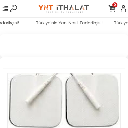
0
edarikçisi!
Türkiye'nin Yeni Nesil Tedarikçisi!
Türkiy