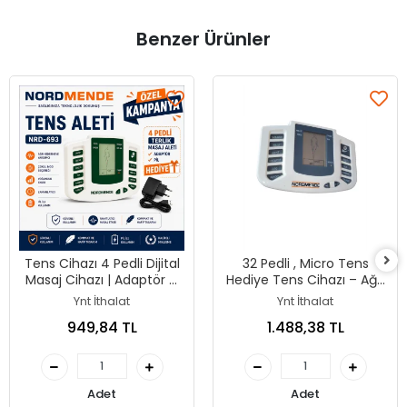
Benzer Ürünler
Tens Cihazı 4 Pedli Dijital
32 Pedli , Micro Tens
Masaj Cihazı | Adaptör 4
Hediye Tens Cihazı – Ağrı
Ped Ve Pil Hediyeli
Yönetimine
Ynt İthalat
Ynt İthalat
Yardımcı,taşınabilir
949,84 TL
1.488,38 TL
Elektroterapi Destek
Cihazı
Adet
Adet