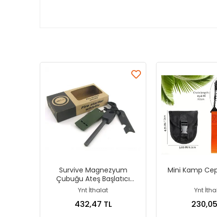
Survive Magnezyum
Mini Kamp Cep
Çubuğu Ateş Başlatıcı
Çakmak Taşı
Ynt İthalat
Ynt İtha
432,47 TL
230,05