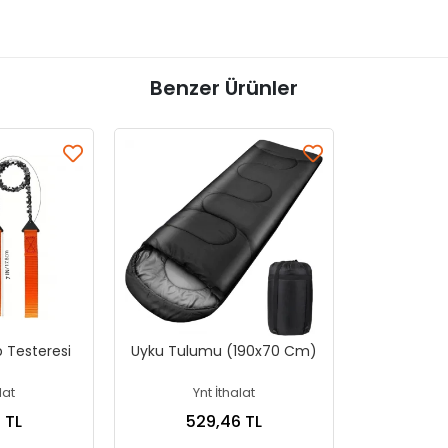
Benzer Ürünler
 Testeresi
Uyku Tulumu (190x70 Cm)
lat
Ynt İthalat
 TL
529,46 TL