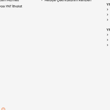
ılım Hizmeti
Hediye Çeki Kullanım Rehberi
YN
ası YNT İthalat
Y