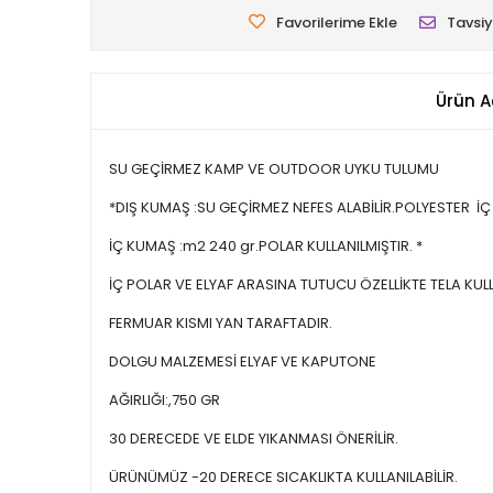
Favorilerime Ekle
Tavsiy
Ürün A
SU GEÇİRMEZ KAMP VE OUTDOOR UYKU TULUMU
*DIŞ KUMAŞ :SU GEÇİRMEZ NEFES ALABİLİR.POLYESTER İÇ 
İÇ KUMAŞ :m2 240 gr.POLAR KULLANILMIŞTIR. *
İÇ POLAR VE ELYAF ARASINA TUTUCU ÖZELLİKTE TELA KULL
FERMUAR KISMI YAN TARAFTADIR.
DOLGU MALZEMESİ ELYAF VE KAPUTONE
AĞIRLIĞI:,750 GR
30 DERECEDE VE ELDE YIKANMASI ÖNERİLİR.
ÜRÜNÜMÜZ -20 DERECE SICAKLIKTA KULLANILABİLİR.