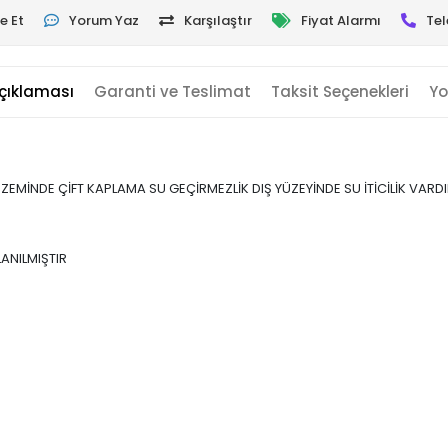
e Et
Yorum Yaz
Karşılaştır
Fiyat Alarmı
Tel
çıklaması
Garanti ve Teslimat
Taksit Seçenekleri
Yo
ZEMİNDE ÇİFT KAPLAMA SU GEÇİRMEZLİK DIŞ YÜZEYİNDE SU İTİCİLİK VARDI
ANILMIŞTIR