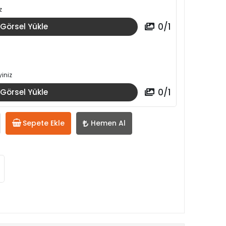
z
0
/
1
Görsel Yükle
iniz
0
/
1
Görsel Yükle
Sepete Ekle
Hemen Al