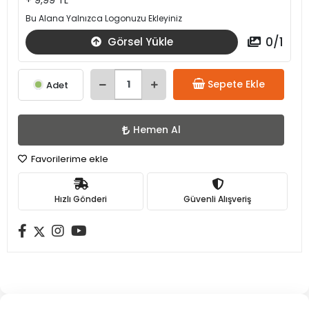
+ 9,99 TL
Bu Alana Yalnızca Logonuzu Ekleyiniz
0
/
1
Görsel Yükle
Sepete Ekle
Adet
Hemen Al
Favorilerime ekle
Hızlı Gönderi
Güvenli Alışveriş