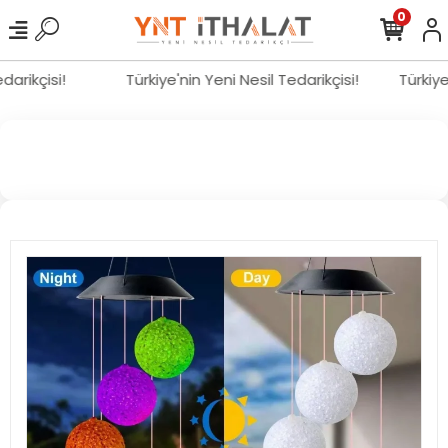
0
Tedarikçisi!
Türkiye'nin Yeni Nesil Tedarikçisi!
Türkiy