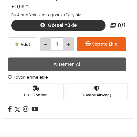
+ 9,99 TL
Bu Alana Yalnızca Logonuzu Ekleyiniz
0
/
1
Görsel Yükle
Sepete Ekle
Adet
Hemen Al
Favorilerime ekle
Hızlı Gönderi
Güvenli Alışveriş