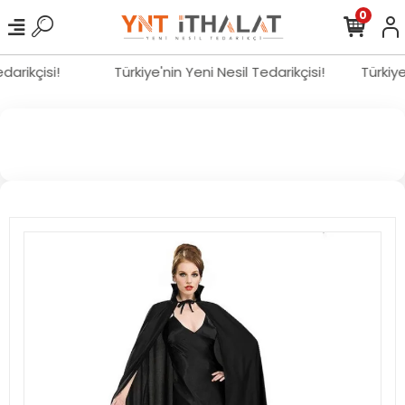
0
edarikçisi!
Türkiye'nin Yeni Nesil Tedarikçisi!
Türkiy