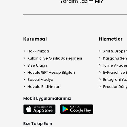
Yardım Lazım Mı?
Kurumsal
Hizmetler
Hakkımızda
Xml & Dropsh
Kullanıcı ve Gizlilik Sözleşmesi
Kargonu Sen 
Bize Ulaşın
10line Akade
Havale/EFT Hesap Bilgileri
E-Franchise B
Sosyal Medya
Entegroni Yaz
Havale Bildirimleri
Fırsatlar Düny
Mobil Uygulamalarımız
Bizi Takip Edin