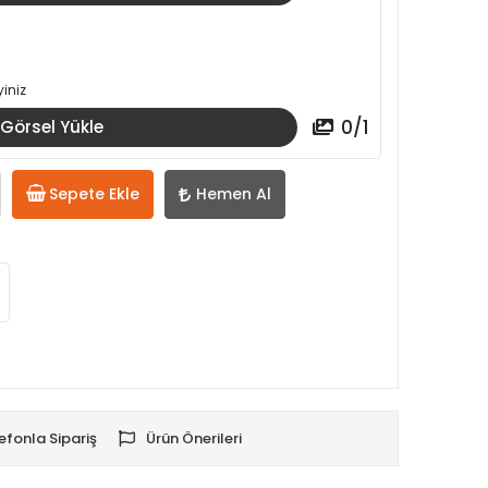
iniz
0
/
1
Görsel Yükle
Sepete Ekle
Hemen Al
efonla Sipariş
Ürün Önerileri