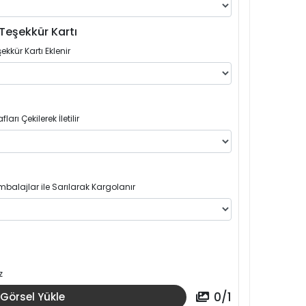
Teşekkür Kartı
ekkür Kartı Eklenir
arı Çekilerek İletilir
balajlar ile Sarılarak Kargolanır
z
0
/
1
Görsel Yükle