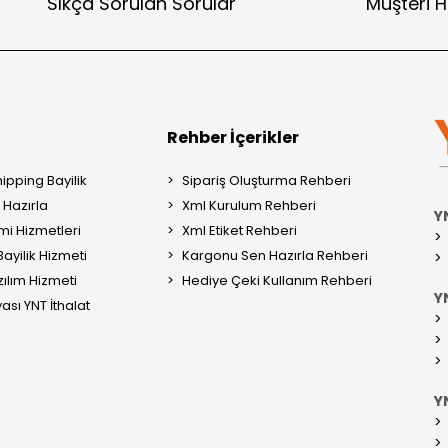
Sıkça Sorulan Sorular
Müşteri H
Rehber İçerikler
ipping Bayilik
Sipariş Oluşturma Rehberi
Hazırla
Xml Kurulum Rehberi
Y
mi Hizmetleri
Xml Etiket Rehberi
ayilik Hizmeti
Kargonu Sen Hazırla Rehberi
ılım Hizmeti
Hediye Çeki Kullanım Rehberi
YN
ası YNT İthalat
Y