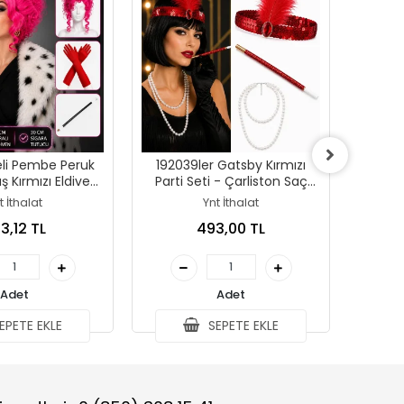
eli Pembe Peruk
192039ler Gatsby Kırmızı
1920
 Kırmızı Eldiven
Parti Seti - Çarliston Saç
Parti
cu Seti (3 Parça)
Bandı, İnci Kolye Ve
Ba
t İthalat
Ynt İthalat
Tutacağı
3,12 TL
493,00 TL
Adet
Adet
EPETE EKLE
SEPETE EKLE