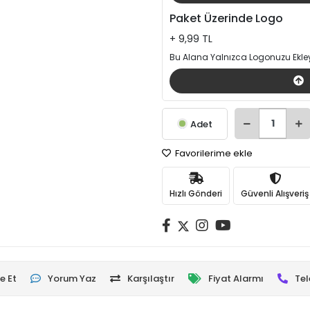
Paket Üzerinde Logo
+ 9,99 TL
Bu Alana Yalnızca Logonuzu Ekley
Adet
Favorilerime ekle
Hızlı Gönderi
Güvenli Alışveriş
e Et
Yorum Yaz
Karşılaştır
Fiyat Alarmı
Tel