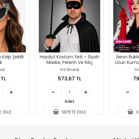
 Kalp Şekilli
Haydut Kostüm Seti – Siyah
Neon Bukl
k
Maske, Pelerin Ve Kılıç
Uzun Kumaş
Ve Tutu
lat
Ynt İthalat
Yn
 TL
573,67 TL
79
Adet
 EKLE
SEPETE EKLE
S