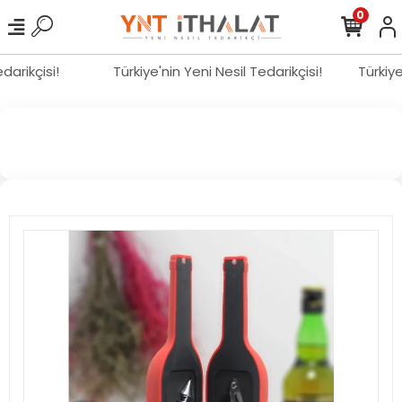
0
edarikçisi!
Türkiye'nin Yeni Nesil Tedarikçisi!
Türkiy