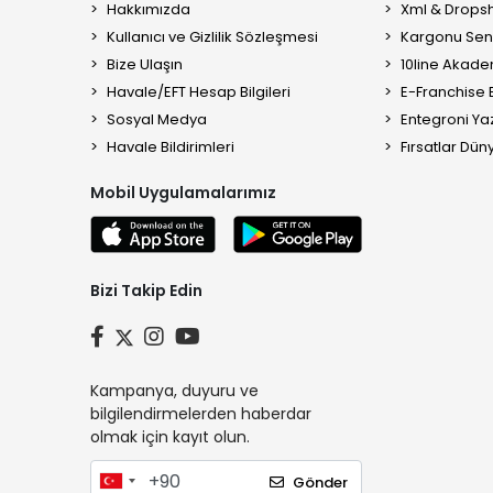
Hakkımızda
Xml & Dropsh
Kullanıcı ve Gizlilik Sözleşmesi
Kargonu Sen 
Bize Ulaşın
10line Akade
Havale/EFT Hesap Bilgileri
E-Franchise B
Sosyal Medya
Entegroni Yaz
Havale Bildirimleri
Fırsatlar Düny
Mobil Uygulamalarımız
Bizi Takip Edin
Kampanya, duyuru ve
bilgilendirmelerden haberdar
olmak için kayıt olun.
Gönder