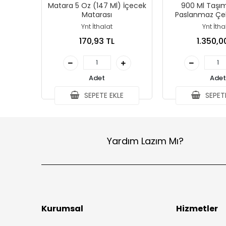
Matara 5 Oz (147 Ml) İçecek
900 Ml Taşım
Matarası
Paslanmaz Çel
Mug - Vakumlu I
Ynt İthalat
Ynt İtha
Bardak Al
170,93 TL
1.350,0
Adet
Adet
SEPETE EKLE
SEPETE
Yardım Lazım Mı?
Kurumsal
Hizmetler