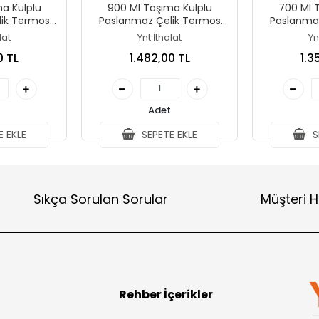
a Kulplu
900 Ml Taşıma Kulplu
700 Ml 
ik Termos
Paslanmaz Çelik Termos
Paslanma
sı Yalıtımlı
Mug - Vakumlu Isı Yalıtımlı
Mug - Vakum
lat
Ynt İthalat
Yn
k4631
Bardak Alk4630
Bard
0 TL
1.482,00 TL
1.3
Adet
 EKLE
SEPETE EKLE
S
Sıkça Sorulan Sorular
Müşteri H
Rehber İçerikler