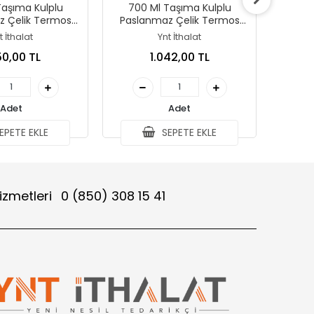
Taşıma Kulplu
700 Ml Taşıma Kulplu
Isı 
z Çelik Termos
Paslanmaz Çelik Termos
Pipet
lu Isı Yalıtımlı
Mug - Vakumlu Isı Yalıtımlı
t İthalat
Ynt İthalat
ak Alk4629
Bardak Alk4628
50,00 TL
1.042,00 TL
Adet
Adet
EPETE EKLE
SEPETE EKLE
izmetleri
0 (850) 308 15 41