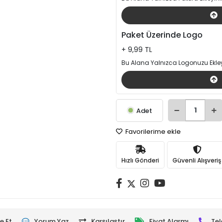
Paket Üzerinde Logo
+ 9,99 TL
Bu Alana Yalnızca Logonuzu Ekley
Adet
Favorilerime ekle
Hızlı Gönderi
Güvenli Alışveriş
e Et
Yorum Yaz
Karşılaştır
Fiyat Alarmı
Tel