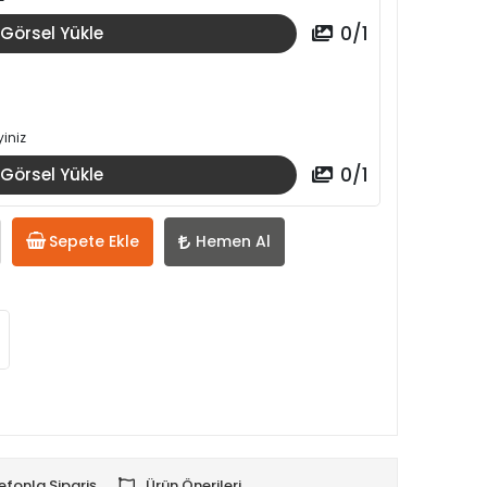
0
/
1
Görsel Yükle
iniz
0
/
1
Görsel Yükle
Sepete Ekle
Hemen Al
efonla Sipariş
Ürün Önerileri