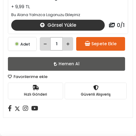
+ 9,99 TL
Bu Alana Yalnızca Logonuzu Ekleyiniz
0
/
1
Görsel Yükle
Sepete Ekle
Adet
Hemen Al
Favorilerime ekle
Hızlı Gönderi
Güvenli Alışveriş