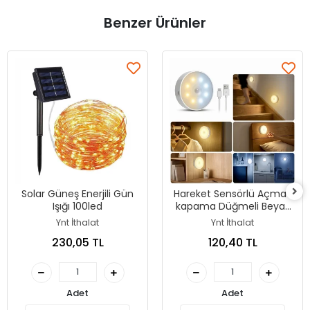
Benzer Ürünler
Solar Güneş Enerjili Gün
Hareket Sensörlü Açma-
Işığı 100led
kapama Düğmeli Beyaz
Ve Gün Işığı Yanabilen
Ynt İthalat
Ynt İthalat
Çok Amaçlı Led Lamba
230,05 TL
120,40 TL
Adet
Adet