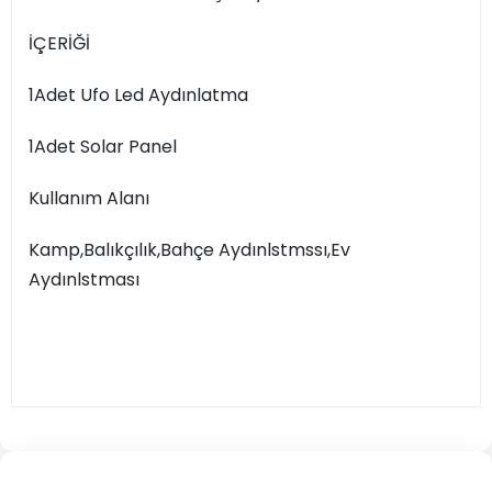
İÇERİĞİ
1Adet Ufo Led Aydınlatma
1Adet Solar Panel
Kullanım Alanı
Kamp,Balıkçılık,Bahçe Aydınlstmssı,Ev
Aydınlstması