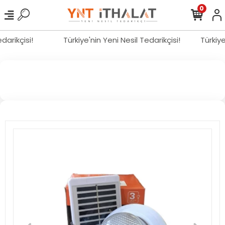
0
edarikçisi!
Türkiye'nin Yeni Nesil Tedarikçisi!
Türkiy