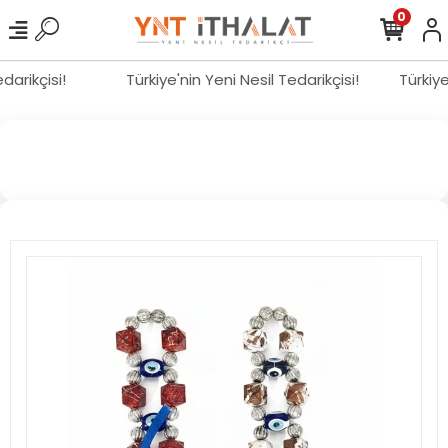
0
edarikçisi!
Türkiye'nin Yeni Nesil Tedarikçisi!
Türkiy