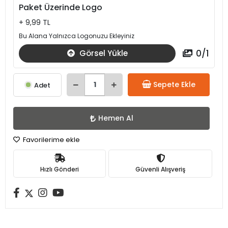
Paket Üzerinde Logo
+ 9,99 TL
Bu Alana Yalnızca Logonuzu Ekleyiniz
0
/
1
Görsel Yükle
Sepete Ekle
Adet
Hemen Al
Favorilerime ekle
Hızlı Gönderi
Güvenli Alışveriş