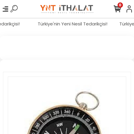
0
edarikçisi!
Türkiye'nin Yeni Nesil Tedarikçisi!
Türkiy