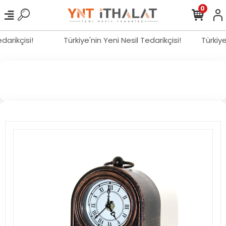
0
edarikçisi!
Türkiye'nin Yeni Nesil Tedarikçisi!
Türkiy