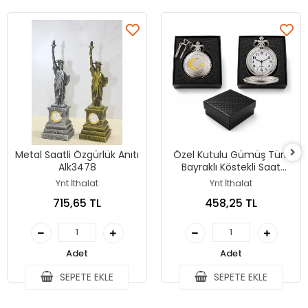
Metal Saatli Özgürlük Anıtı
Özel Kutulu Gümüş Türk
Alk3478
Bayraklı Köstekli Saat
Alk5361
Ynt İthalat
Ynt İthalat
715,65 TL
458,25 TL
Adet
Adet
SEPETE EKLE
SEPETE EKLE