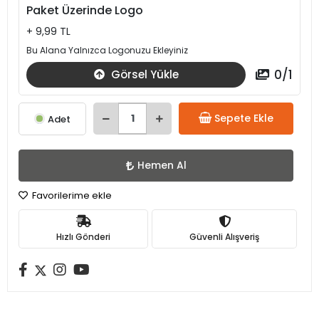
Paket Üzerinde Logo
+ 9,99 TL
Bu Alana Yalnızca Logonuzu Ekleyiniz
0
/
1
Görsel Yükle
Sepete Ekle
Adet
Hemen Al
Favorilerime ekle
Hızlı Gönderi
Güvenli Alışveriş