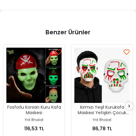
Benzer Ürünler
Fosforlu Korsan Kuru Kafa
Kırmızı Yeşil Kurukafa
Maskesi
Maskesi Yetişkin Çocuk
Parti Maskesi
Ynt İthalat
Ynt İthalat
116,53 TL
86,78 TL