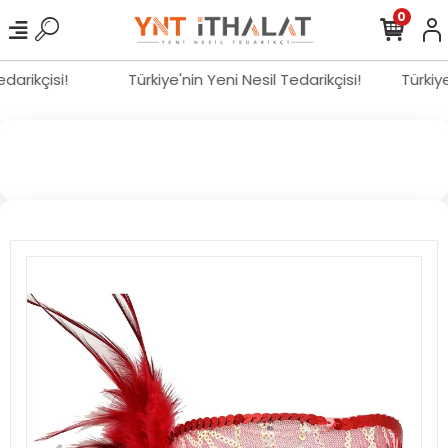
0
Tedarikçisi!
Türkiye'nin Yeni Nesil Tedarikçisi!
Türki