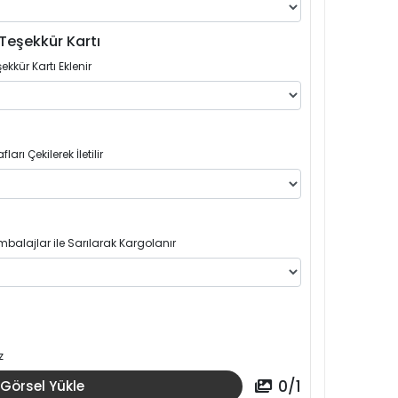
Teşekkür Kartı
ekkür Kartı Eklenir
arı Çekilerek İletilir
balajlar ile Sarılarak Kargolanır
z
0
/
1
Görsel Yükle