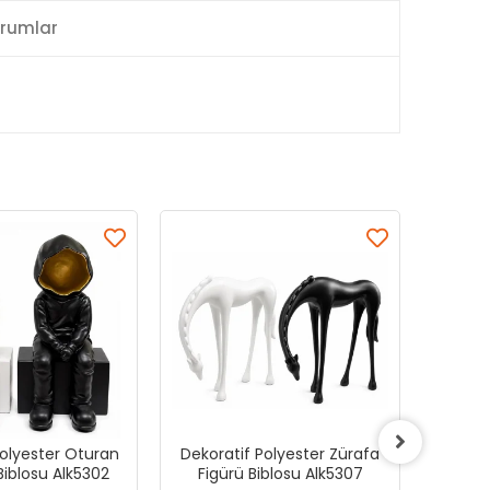
rumlar
Polyester Oturan
Dekoratif Polyester Zürafa
Deko
Biblosu Alk5302
Figürü Biblosu Alk5307
Cam Be