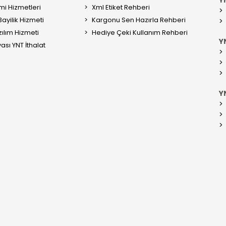
mi Hizmetleri
Xml Etiket Rehberi
ayilik Hizmeti
Kargonu Sen Hazırla Rehberi
ılım Hizmeti
Hediye Çeki Kullanım Rehberi
YN
ası YNT İthalat
Y