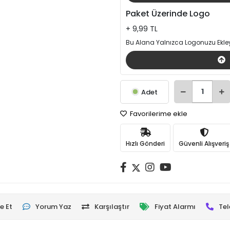
Paket Üzerinde Logo
+ 9,99 TL
Bu Alana Yalnızca Logonuzu Ekley
Adet
Favorilerime ekle
Hızlı Gönderi
Güvenli Alışveriş
e Et
Yorum Yaz
Karşılaştır
Fiyat Alarmı
Tel