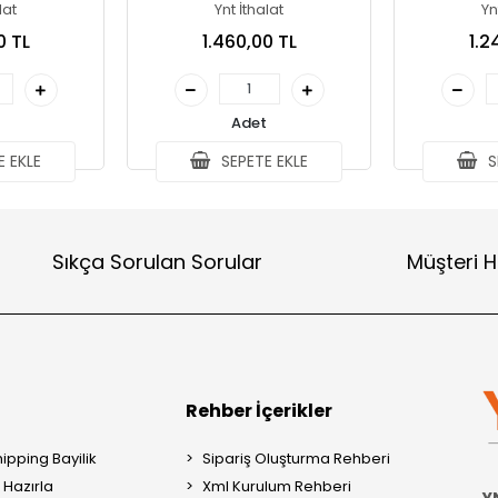
lat
Ynt İthalat
Yn
0 TL
1.460,00 TL
1.2
Adet
 EKLE
SEPETE EKLE
S
Sıkça Sorulan Sorular
Müşteri H
Rehber İçerikler
ipping Bayilik
Sipariş Oluşturma Rehberi
Hazırla
Xml Kurulum Rehberi
Y