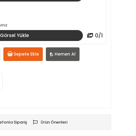
iniz
0
/
1
Görsel Yükle
Sepete Ekle
Hemen Al
efonla Sipariş
Ürün Önerileri