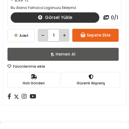
+ 9,99 TL
Bu Alana Yalnızca Logonuzu Ekleyiniz
0
/
1
Görsel Yükle
Sepete Ekle
Adet
Hemen Al
Favorilerime ekle
Hızlı Gönderi
Güvenli Alışveriş