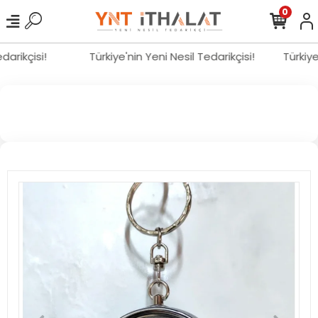
0
edarikçisi!
Türkiye'nin Yeni Nesil Tedarikçisi!
Türkiy