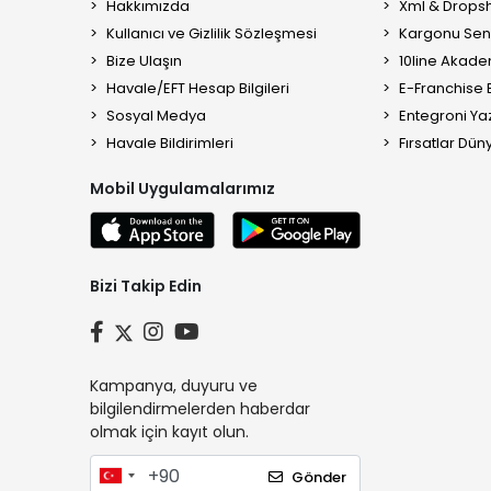
Hakkımızda
Xml & Dropsh
Kullanıcı ve Gizlilik Sözleşmesi
Kargonu Sen 
Bize Ulaşın
10line Akade
Havale/EFT Hesap Bilgileri
E-Franchise B
Sosyal Medya
Entegroni Yaz
Havale Bildirimleri
Fırsatlar Düny
Mobil Uygulamalarımız
Bizi Takip Edin
Kampanya, duyuru ve
bilgilendirmelerden haberdar
olmak için kayıt olun.
Gönder