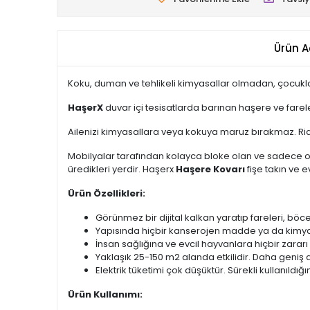
Ürün A
Koku, duman ve tehlikeli kimyasallar olmadan, çocukl
HaşerX
duvar içi tesisatlarda barınan haşere ve farele
Ailenizi kimyasallara veya kokuya maruz bırakmaz. Rid
Mobilyalar tarafından kolayca bloke olan ve sadece oda
üredikleri yerdir. Haşerx
Haşere Kovarı
fişe takın ve 
Ürün Özellikleri:
Görünmez bir dijital kalkan yaratıp fareleri, böce
Yapısında hiçbir kanserojen madde ya da kimy
İnsan sağlığına ve evcil hayvanlara hiçbir zararı 
Yaklaşık 25-150 m2 alanda etkilidir. Daha geniş 
Elektrik tüketimi çok düşüktür. Sürekli kullanıldığın
Ürün Kullanımı: