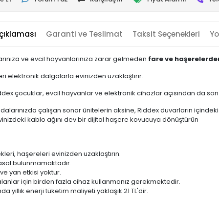
çıklaması
Garanti ve Teslimat
Taksit Seçenekleri
Yo
arınıza ve evcil hayvanlarınıza zarar gelmeden
fare ve haşerelerde
ri elektronik dalgalarla evinizden uzaklaştırır.
dex çocuklar, evcil hayvanlar ve elektronik cihazlar açısından da son
larınızda çalışan sonar ünitelerin aksine, Riddex duvarların içindeki
evinizdeki kablo ağını dev bir dijital haşere kovucuya dönüştürün
kleri, haşereleri evinizden uzaklaştırın.
asal bulunmamaktadır.
ve yan etkisi yoktur.
alanlar için birden fazla cihaz kullanmanız gerekmektedir.
da yıllık enerji tüketim maliyeti yaklaşık 21 TL'dir.