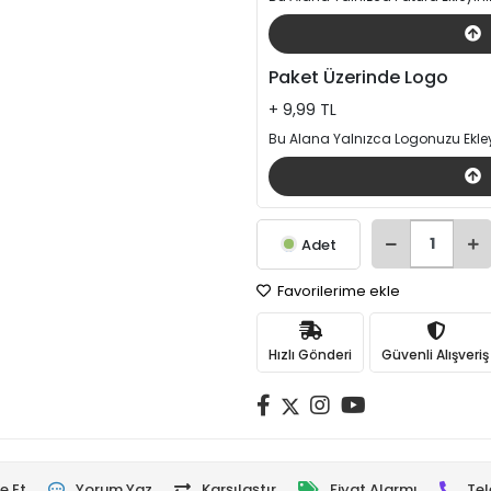
Paket Üzerinde Logo
+ 9,99 TL
Bu Alana Yalnızca Logonuzu Ekley
Adet
Favorilerime ekle
Hızlı Gönderi
Güvenli Alışveriş
e Et
Yorum Yaz
Karşılaştır
Fiyat Alarmı
Tel