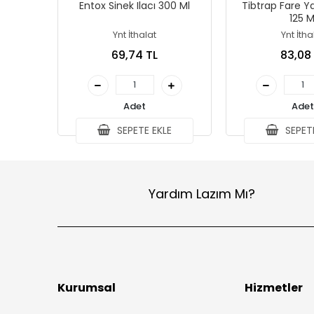
Entox Sinek Ilacı 300 Ml
Tibtrap Fare Ya
125 M
Ynt İthalat
Ynt İtha
69,74 TL
83,08
Adet
Adet
SEPETE EKLE
SEPETE
Yardım Lazım Mı?
Kurumsal
Hizmetler