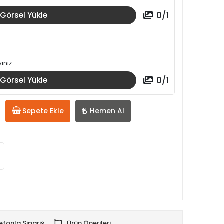
0
/
1
Görsel Yükle
iniz
0
/
1
Görsel Yükle
Sepete Ekle
Hemen Al
efonla Sipariş
Ürün Önerileri