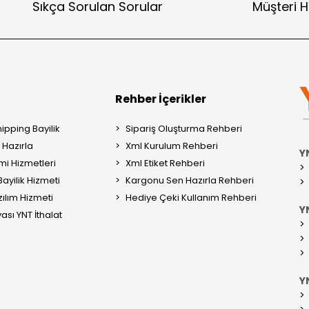
Sıkça Sorulan Sorular
Müşteri H
Rehber İçerikler
ipping Bayilik
Sipariş Oluşturma Rehberi
Hazırla
Xml Kurulum Rehberi
Y
mi Hizmetleri
Xml Etiket Rehberi
ayilik Hizmeti
Kargonu Sen Hazırla Rehberi
ılım Hizmeti
Hediye Çeki Kullanım Rehberi
YN
ası YNT İthalat
Y