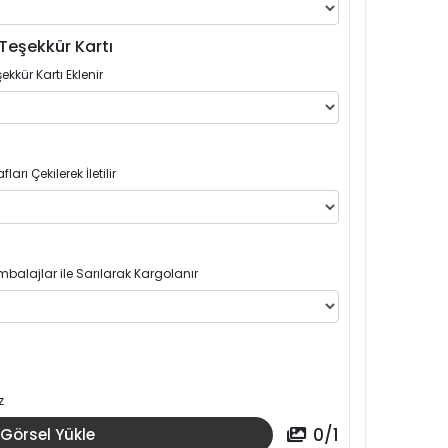
Teşekkür Kartı
ekkür Kartı Eklenir
arı Çekilerek İletilir
balajlar ile Sarılarak Kargolanır
z
0
/
1
Görsel Yükle