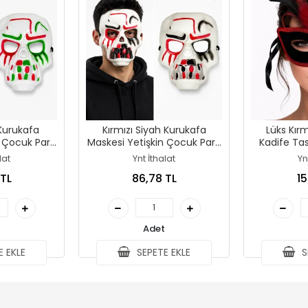
 Kurukafa
Kırmızı Siyah Kurukafa
Lüks Kırm
 Çocuk Parti
Maskesi Yetişkin Çocuk Parti
Kadife Tas
si
Maskesi
M
lat
Ynt İthalat
Yn
 TL
86,78 TL
15
Adet
 EKLE
SEPETE EKLE
S