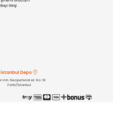
>
Şifremi Unuttum
>
Bayi Girişi
İstanbul Depo
ri mh. Necipefendi sk. No: 18
Fatih/İstanbul