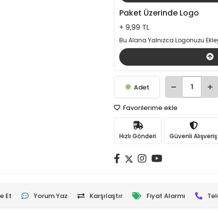
Paket Üzerinde Logo
+ 9,99 TL
Bu Alana Yalnızca Logonuzu Ekley
Adet
Favorilerime ekle
Hızlı Gönderi
Güvenli Alışveriş
e Et
Yorum Yaz
Karşılaştır
Fiyat Alarmı
Tel