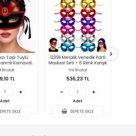
ızı Taşlı Tüylü
1239li Metalik Venedik Parti
Korsa
arımlı Karnaval
Maskesi Seti – 6 Renk Karışık
Seti Parl
askesi
t İthalat
Ynt İthalat
9,10 TL
536,23 TL
Adet
Adet
EPETE EKLE
SEPETE EKLE