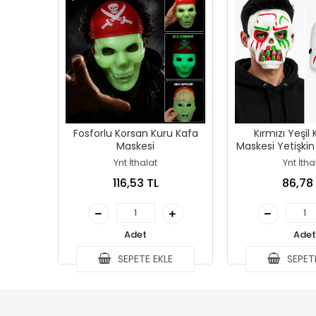
Fosforlu Korsan Kuru Kafa
Kırmızı Yeşil
Maskesi
Maskesi Yetişkin
Maske
Ynt İthalat
Ynt İtha
116,53 TL
86,78
Adet
Adet
SEPETE EKLE
SEPETE