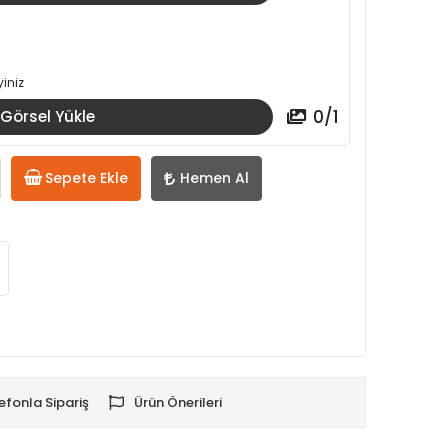
iniz
0
/
1
Görsel Yükle
Sepete Ekle
Hemen Al
efonla Sipariş
Ürün Önerileri