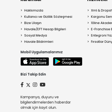
Hakkımızda
Xml & Dropsh
Kullanıcı ve Gizlilik Sözleşmesi
Kargonu Sen 
Bize Ulaşın
10line Akade
Havale/EFT Hesap Bilgileri
E-Franchise B
Sosyal Medya
Entegroni Yaz
Havale Bildirimleri
Fırsatlar Düny
Mobil Uygulamalarımız
Bizi Takip Edin
Kampanya, duyuru ve
bilgilendirmelerden haberdar
olmak için kayıt olun.