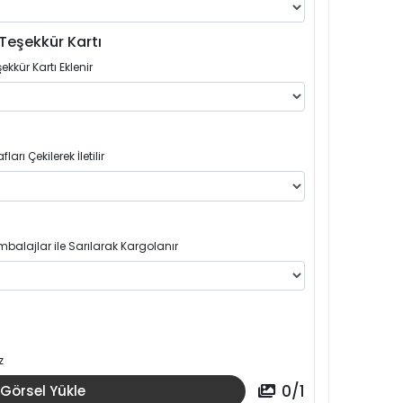
Teşekkür Kartı
ekkür Kartı Eklenir
arı Çekilerek İletilir
balajlar ile Sarılarak Kargolanır
z
0
/
1
Görsel Yükle