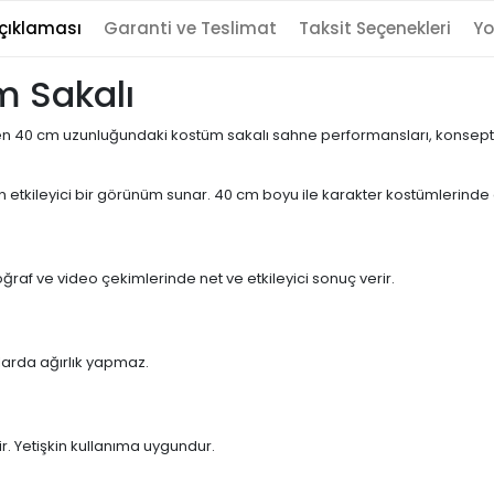
çıklaması
Garanti ve Teslimat
Taksit Seçenekleri
Yo
m Sakalı
n 40 cm uzunluğundaki kostüm sakalı sahne performansları, konsept part
ileyici bir görünüm sunar. 40 cm boyu ile karakter kostümlerinde ota
raf ve video çekimlerinde net ve etkileyici sonuç verir.
ımlarda ağırlık yapmaz.
lir. Yetişkin kullanıma uygundur.