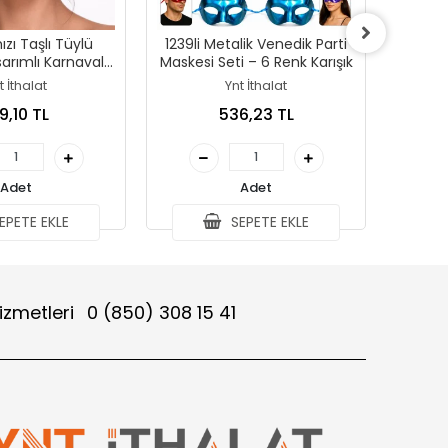
ızı Taşlı Tüylü
1239li Metalik Venedik Parti
Korsa
arımlı Karnaval
Maskesi Seti – 6 Renk Karışık
Seti Parl
askesi
t İthalat
Ynt İthalat
9,10 TL
536,23 TL
Adet
Adet
EPETE EKLE
SEPETE EKLE
izmetleri
0 (850) 308 15 41