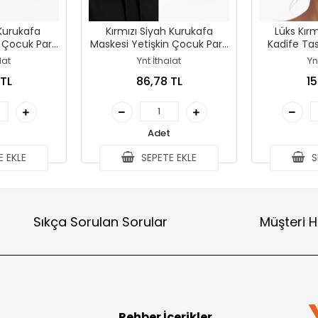
 Kurukafa
Kırmızı Siyah Kurukafa
Lüks Kırm
 Çocuk Parti
Maskesi Yetişkin Çocuk Parti
Kadife Tas
si
Maskesi
M
lat
Ynt İthalat
Yn
 TL
86,78 TL
15
Adet
 EKLE
SEPETE EKLE
S
Sıkça Sorulan Sorular
Müşteri H
Rehber İçerikler