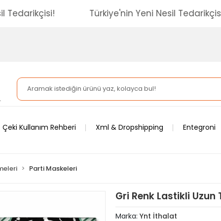
 Nesil Tedarikçisi!
Türkiye'nin Yeni Nesil Tedar
 Çeki Kullanım Rehberi
Xml & Dropshipping
Entegroni
meleri
Parti Maskeleri
Gri Renk Lastikli Uzu
Marka:
Ynt İthalat