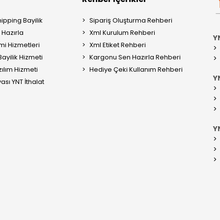
ipping Bayilik
Sipariş Oluşturma Rehberi
Hazırla
Xml Kurulum Rehberi
Y
mi Hizmetleri
Xml Etiket Rehberi
ayilik Hizmeti
Kargonu Sen Hazırla Rehberi
ılım Hizmeti
Hediye Çeki Kullanım Rehberi
YN
ası YNT İthalat
Y