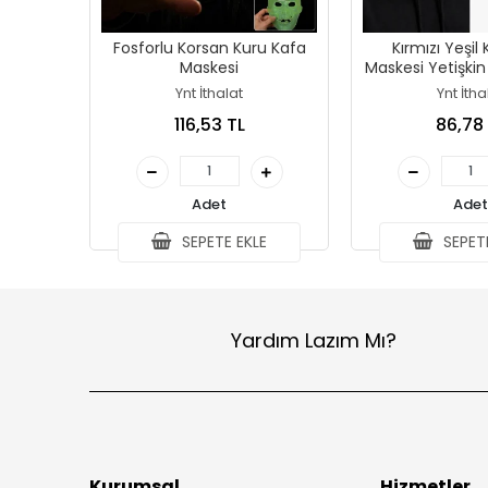
Fosforlu Korsan Kuru Kafa
Kırmızı Yeşil
Maskesi
Maskesi Yetişkin
Maske
Ynt İthalat
Ynt İtha
116,53 TL
86,78
Adet
Adet
SEPETE EKLE
SEPETE
Yardım Lazım Mı?
Kurumsal
Hizmetler