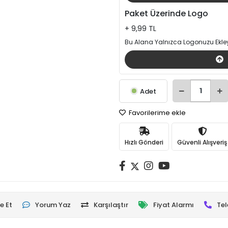
Paket Üzerinde Logo
+ 9,99 TL
Bu Alana Yalnızca Logonuzu Ekley
Adet
Favorilerime ekle
Hızlı Gönderi
Güvenli Alışveriş
e Et
Yorum Yaz
Karşılaştır
Fiyat Alarmı
Tel